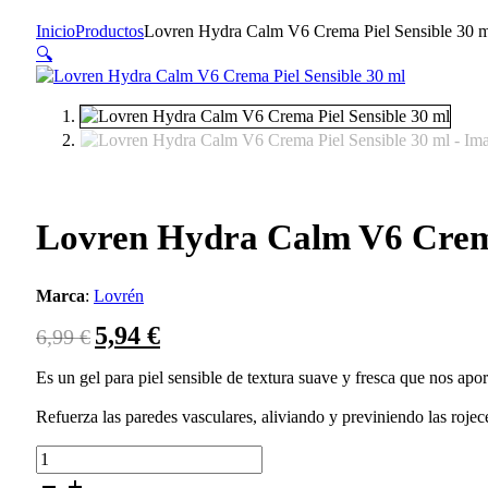
Inicio
Productos
Lovren Hydra Calm V6 Crema Piel Sensible 30 m
🔍
Lovren Hydra Calm V6 Crema
Marca
:
Lovrén
5,94
€
El
El
6,99
€
precio
precio
original
actual
Es un gel para piel sensible de textura suave y fresca que nos apo
era:
es:
Refuerza las paredes vasculares, aliviando y previniendo las rojece
6,99 €.
5,94 €.
Lovren
Hydra