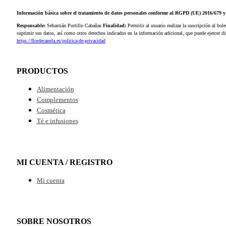
Información básica sobre el tratamiento de datos personales conforme al RGPD (UE) 2016/679
Responsable:
Sebastián Portillo Cabañas
Finalidad:
Permitir al usuario realizar la suscripción al bole
suprimir sus datos, así como otros derechos indicados en la información adicional, que puede ejercer 
https://flordecanela.es/politica-de-privacidad
PRODUCTOS
Alimentación
Complementos
Cosmética
Té e infusiones
MI CUENTA / REGISTRO
Mi cuenta
SOBRE NOSOTROS