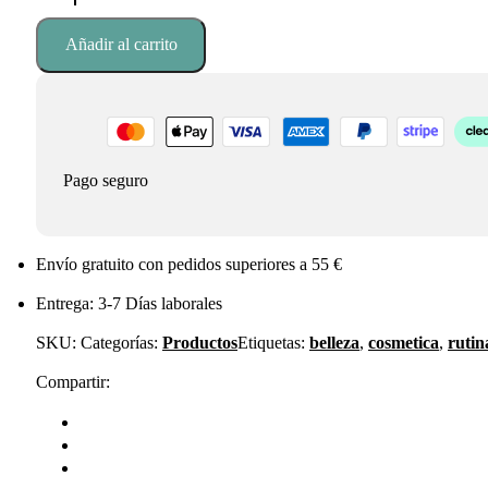
Calm
V6
Añadir al carrito
Crema
Piel
Sensible
30
ml
cantidad
Pago seguro
Envío gratuito con pedidos superiores a 55 €
Entrega: 3-7 Días laborales
SKU:
Categorías:
Productos
Etiquetas:
belleza
,
cosmetica
,
rutin
Compartir: