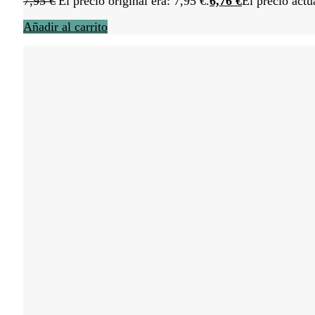
7,95
€
El precio original era: 7,95 €.
6,76
€
El precio actu
Añadir al carrito