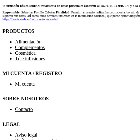
Información básica sobre el tratamiento de datos personales conforme al RGPD (UE) 2016/679 y a 
Responsable:
Sebastián Portillo Cabañas
Finalidad:
Permitir al usuario realizar la suscripción al boletín de
suprimir sus datos, así como otros derechos indicados en la información adicional, que puede ejercer dirigi
https://flordecanela.es/politica-de-privacidad
PRODUCTOS
Alimentación
Complementos
Cosmética
Té e infusiones
MI CUENTA / REGISTRO
Mi cuenta
SOBRE NOSOTROS
Contacto
LEGAL
Aviso legal