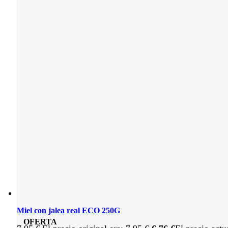
Miel con jalea real ECO 250G
OFERTA