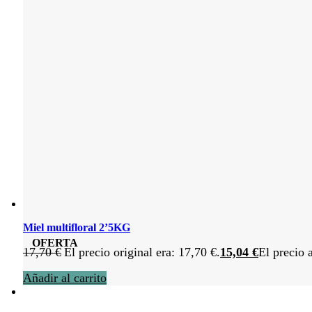
Miel multifloral 2’5KG
OFERTA
17,70
€
El precio original era: 17,70 €.
15,04
€
El precio 
Añadir al carrito