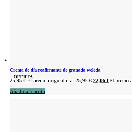
Crema de día reafirmante de granada weleda
OFERTA
25,95
€
El precio original era: 25,95 €.
22,06
€
El precio 
Añadir al carrito