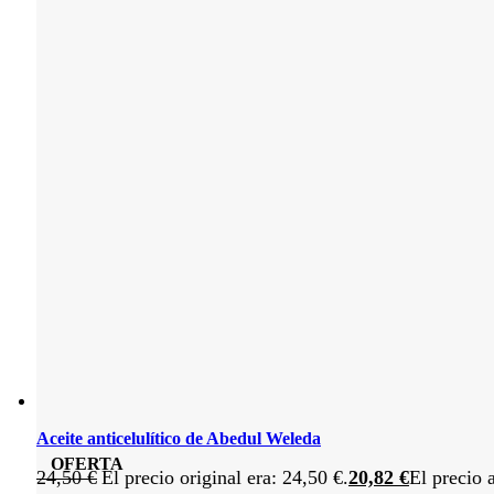
Aceite anticelulítico de Abedul Weleda
OFERTA
24,50
€
El precio original era: 24,50 €.
20,82
€
El precio 