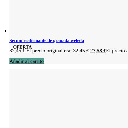
Sérum reafirmante de granada weleda
OFERTA
32,45
€
El precio original era: 32,45 €.
27,58
€
El precio 
Añadir al carrito