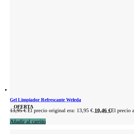
Gel Limpiador Refrescante Weleda
OFERTA
13,95
€
El precio original era: 13,95 €.
10,46
€
El precio 
Añadir al carrito