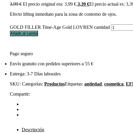
3,99
€
El precio original era: 3,99 €.
3,39
€
El precio actual es: 3,3
Efecto lifting inmediato para la zona de contorno de ojos.
GOLD FILLER Time-Age Gold LOVREN cantidad
Añadir al carrito
Pago seguro
Envío gratuito con pedidos superiores a 55 €
Entrega: 3-7 Días laborales
SKU:
Categorías:
Productos
Etiquetas:
antiedad
,
cosmetica
,
EF
Compartir:
Descripción