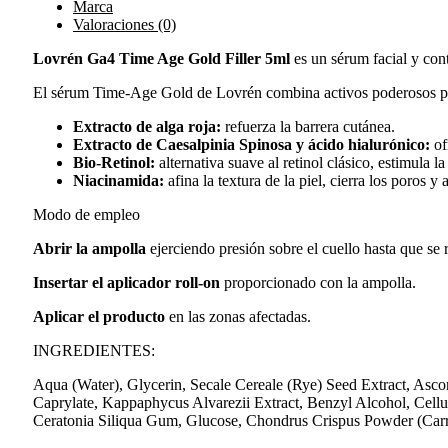
Marca
Valoraciones (0)
Lovrén Ga4 Time Age Gold Filler 5ml
es un sérum facial y cont
El sérum Time-Age Gold de Lovrén combina activos poderosos par
Extracto de alga roja:
refuerza la barrera cutánea.
Extracto de Caesalpinia Spinosa y ácido hialurónico:
of
Bio-Retinol:
alternativa suave al retinol clásico, estimula l
Niacinamida:
afina la textura de la piel, cierra los poros
Modo de empleo
Abrir la ampolla
ejerciendo presión sobre el cuello hasta que se
Insertar el aplicador roll-on
proporcionado con la ampolla.
Aplicar el producto
en las zonas afectadas.
INGREDIENTES:
Aqua (Water), Glycerin, Secale Cereale (Rye) Seed Extract, Ascor
Caprylate, Kappaphycus Alvarezii Extract, Benzyl Alcohol, Cel
Ceratonia Siliqua Gum, Glucose, Chondrus Crispus Powder (Carr