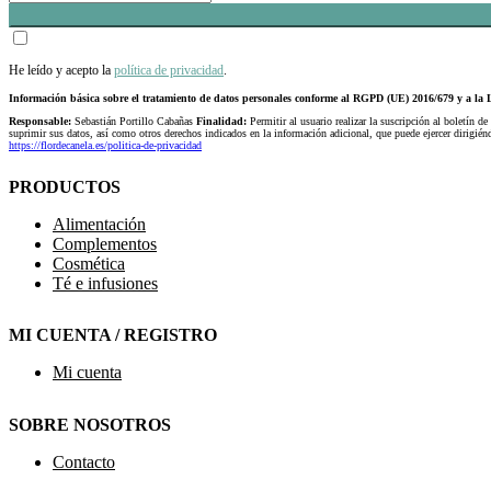
He leído y acepto la
política de privacidad
.
Información básica sobre el tratamiento de datos personales conforme al RGPD (UE) 2016/679 y a 
Responsable:
Sebastián Portillo Cabañas
Finalidad:
Permitir al usuario realizar la suscripción al boletín de
suprimir sus datos, así como otros derechos indicados en la información adicional, que puede ejercer dirigi
https://flordecanela.es/politica-de-privacidad
PRODUCTOS
Alimentación
Complementos
Cosmética
Té e infusiones
MI CUENTA / REGISTRO
Mi cuenta
SOBRE NOSOTROS
Contacto