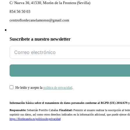
C/ Nueva 36, 41530, Morón de la Frontera (Sevilla)
854 56 50 03
centroflordecanelamoron@gmail.com
Suscríbete a nuestro newsletter
He leído y acepto la
política de privacidad
.
Información básica sobre el tratamiento de datos personales conforme al RGPD (UE) 2016/679
Responsable:
Sebastián Portillo Cabañas
Finalidad:
Permitir al usuario realizar la suscripción al bole
suprimir sus datos, así como otros derechos indicados en la información adicional, que puede ejercer 
https://flordecanela.es/politica-de-privacidad