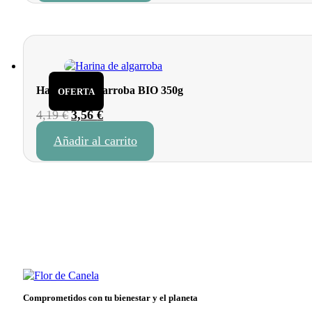
2,88 €.
2,45 €.
Harina de Algarroba BIO 350g
OFERTA
El
El
4,19
€
3,56
€
precio
precio
Añadir al carrito
original
actual
era:
es:
4,19 €.
3,56 €.
Comprometidos con tu bienestar y el planeta