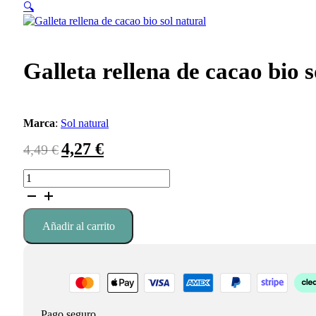
🔍
Galleta rellena de cacao bio s
Marca
:
Sol natural
4,27
€
El
El
4,49
€
precio
precio
original
actual
Galleta
era:
es:
rellena
4,49 €.
4,27 €.
de
cacao
Añadir al carrito
bio
sol
natural
cantidad
Pago seguro