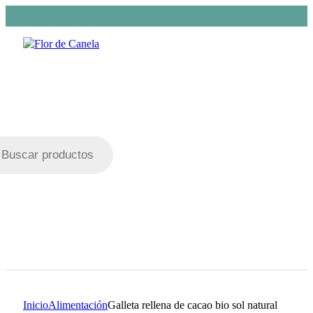
da
os
Inicio
Alimentación
Galleta rellena de cacao bio sol natural