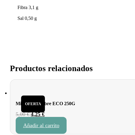
Fibra 3,1 g
Sal 0,50 g
Productos relacionados
Miel con jengibre ECO 250G
OFERTA
El
El
5,00
€
4,25
€
precio
precio
Añadir al carrito
original
actual
era:
es: