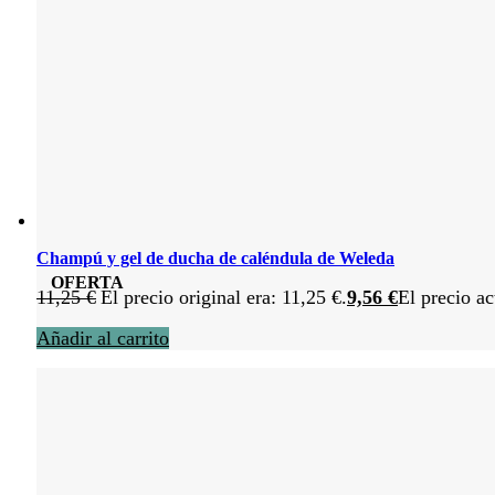
Champú y gel de ducha de caléndula de Weleda
OFERTA
11,25
€
El precio original era: 11,25 €.
9,56
€
El precio ac
Añadir al carrito