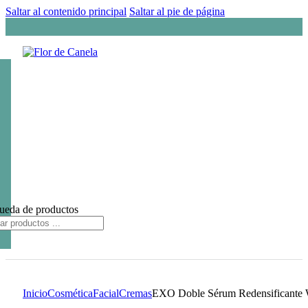
Saltar al contenido principal
Saltar al pie de página
ueda de productos
Inicio
Cosmética
Facial
Cremas
EXO Doble Sérum Redensifican