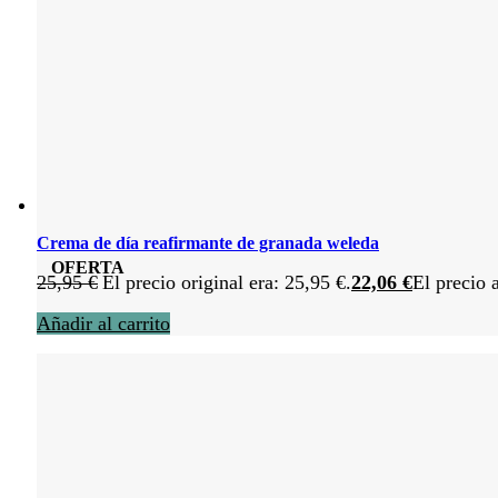
Crema de día reafirmante de granada weleda
OFERTA
25,95
€
El precio original era: 25,95 €.
22,06
€
El precio 
Añadir al carrito