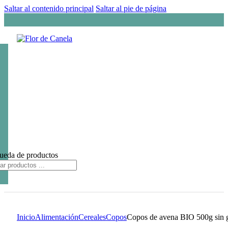
Saltar al contenido principal
Saltar al pie de página
ueda de productos
Inicio
Alimentación
Cereales
Copos
Copos de avena BIO 500g sin g