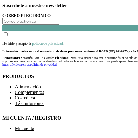
Suscríbete a nuestro newsletter
CORREO ELECTRÓNICO
He leído y acepto la
política de privacidad
.
Información básica sobre el tratamiento de datos personales conforme al RGPD (UE) 2016/679 y a 
Responsable:
Sebastián Portillo Cabañas
Finalidad:
Permitir al usuario realizar la suscripción al boletín de
suprimir sus datos, así como otros derechos indicados en la información adicional, que puede ejercer dirigi
https://flordecanela.es/politica-de-privacidad
PRODUCTOS
Alimentación
Complementos
Cosmética
Té e infusiones
MI CUENTA / REGISTRO
Mi cuenta