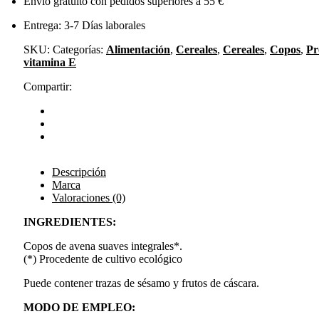
Envío gratuito con pedidos superiores a 55 €
Entrega: 3-7 Días laborales
SKU:
Categorías:
Alimentación
,
Cereales
,
Cereales
,
Copos
,
Pr
vitamina E
Compartir:
Descripción
Marca
Valoraciones (0)
INGREDIENTES:
Copos de avena suaves integrales*.
(*) Procedente de cultivo ecológico
Puede contener trazas de sésamo y frutos de cáscara.
MODO DE EMPLEO: