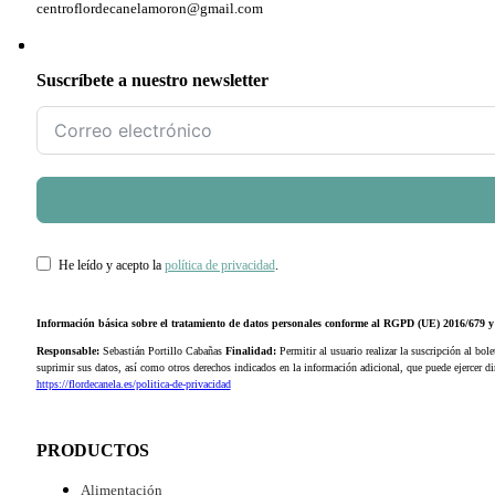
centroflordecanelamoron@gmail.com
Suscríbete a nuestro newsletter
He leído y acepto la
política de privacidad
.
Información básica sobre el tratamiento de datos personales conforme al RGPD (UE) 2016/679
Responsable:
Sebastián Portillo Cabañas
Finalidad:
Permitir al usuario realizar la suscripción al bole
suprimir sus datos, así como otros derechos indicados en la información adicional, que puede ejercer 
https://flordecanela.es/politica-de-privacidad
PRODUCTOS
Alimentación