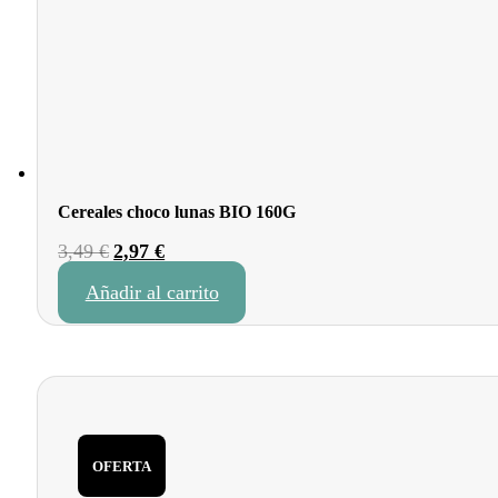
Cereales choco lunas BIO 160G
El
El
3,49
€
2,97
€
precio
precio
Añadir al carrito
original
actual
era:
es:
3,49 €.
2,97 €.
OFERTA