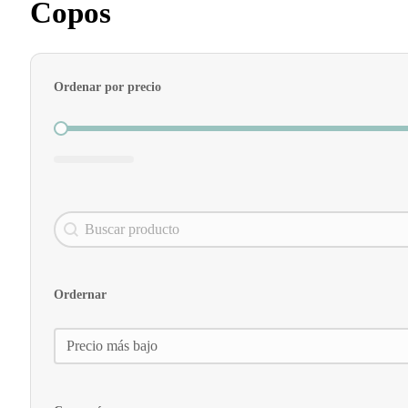
Copos
Ordenar por precio
Ordenar por precio
Search content
Buscador
Ordernar
Ordernar
Ordernar