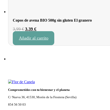
Copos de avena BIO 500g sin gluten El granero
El
El
3,99
€
3,39
€
precio
precio
Añadir al carrito
original
actual
era:
es:
3,99 €.
3,39 €.
Comprometidos con tu bienestar y el planeta
C/ Nueva 36, 41530, Morón de la Frontera (Sevilla)
854 56 50 03