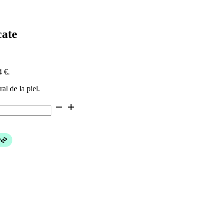
cate
4 €.
al de la piel.