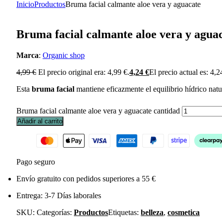
Inicio
Productos
Bruma facial calmante aloe vera y aguacate
Bruma facial calmante aloe vera y agua
Marca
:
Organic shop
4,99
€
El precio original era: 4,99 €.
4,24
€
El precio actual es: 4,2
Esta
bruma facial
mantiene eficazmente el equilibrio hídrico natur
Bruma facial calmante aloe vera y aguacate cantidad
Añadir al carrito
Pago seguro
Envío gratuito con pedidos superiores a 55 €
Entrega: 3-7 Días laborales
SKU:
Categorías:
Productos
Etiquetas:
belleza
,
cosmetica