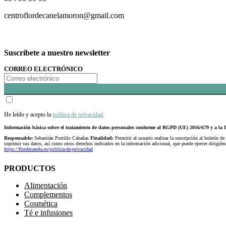
centroflordecanelamoron@gmail.com
Suscríbete a nuestro newsletter
CORREO ELECTRÓNICO
He leído y acepto la
política de privacidad
.
Información básica sobre el tratamiento de datos personales conforme al RGPD (UE) 2016/679 y a 
Responsable:
Sebastián Portillo Cabañas
Finalidad:
Permitir al usuario realizar la suscripción al boletín de
suprimir sus datos, así como otros derechos indicados en la información adicional, que puede ejercer dirigi
https://flordecanela.es/politica-de-privacidad
PRODUCTOS
Alimentación
Complementos
Cosmética
Té e infusiones