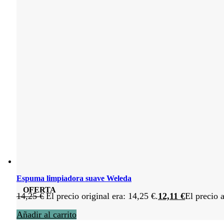
Espuma limpiadora suave Weleda
OFERTA
14,25
€
El precio original era: 14,25 €.
12,11
€
El precio a
Añadir al carrito