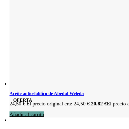
Aceite anticelulítico de Abedul Weleda
OFERTA
24,50
€
El precio original era: 24,50 €.
20,82
€
El precio 
Añadir al carrito