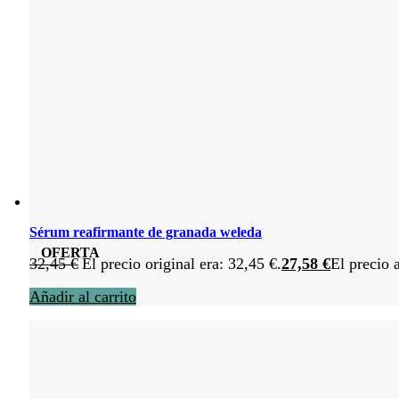
Sérum reafirmante de granada weleda
OFERTA
32,45
€
El precio original era: 32,45 €.
27,58
€
El precio 
Añadir al carrito