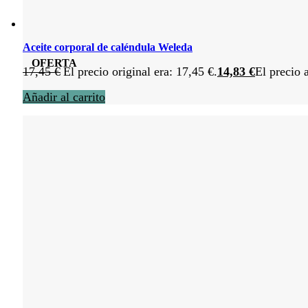
Aceite corporal de caléndula Weleda
OFERTA
17,45
€
El precio original era: 17,45 €.
14,83
€
El precio 
Añadir al carrito