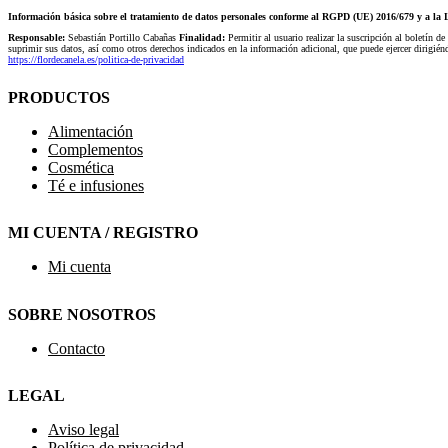
Información básica sobre el tratamiento de datos personales conforme al RGPD (UE) 2016/679 y a 
Responsable:
Sebastián Portillo Cabañas
Finalidad:
Permitir al usuario realizar la suscripción al boletín de
suprimir sus datos, así como otros derechos indicados en la información adicional, que puede ejercer dirigi
https://flordecanela.es/politica-de-privacidad
PRODUCTOS
Alimentación
Complementos
Cosmética
Té e infusiones
MI CUENTA / REGISTRO
Mi cuenta
SOBRE NOSOTROS
Contacto
LEGAL
Aviso legal
Política de privacidad