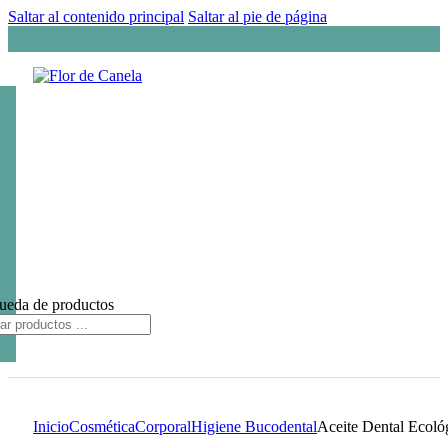
Saltar al contenido principal
Saltar al pie de página
ueda de productos
Inicio
Cosmética
Corporal
Higiene Bucodental
Aceite Dental Ecol