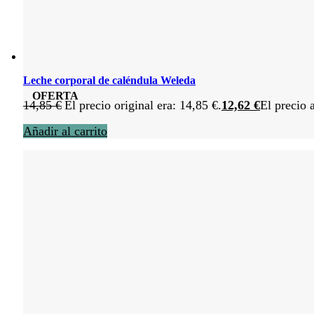
Leche corporal de caléndula Weleda
OFERTA
14,85
€
El precio original era: 14,85 €.
12,62
€
El precio 
Añadir al carrito