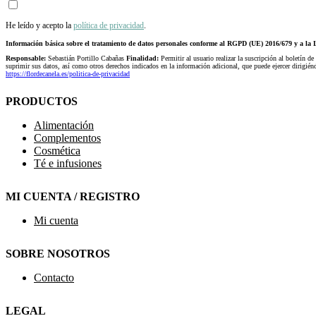
He leído y acepto la
política de privacidad
.
Información básica sobre el tratamiento de datos personales conforme al RGPD (UE) 2016/679 y a 
Responsable:
Sebastián Portillo Cabañas
Finalidad:
Permitir al usuario realizar la suscripción al boletín de
suprimir sus datos, así como otros derechos indicados en la información adicional, que puede ejercer dirigi
https://flordecanela.es/politica-de-privacidad
PRODUCTOS
Alimentación
Complementos
Cosmética
Té e infusiones
MI CUENTA / REGISTRO
Mi cuenta
SOBRE NOSOTROS
Contacto
LEGAL