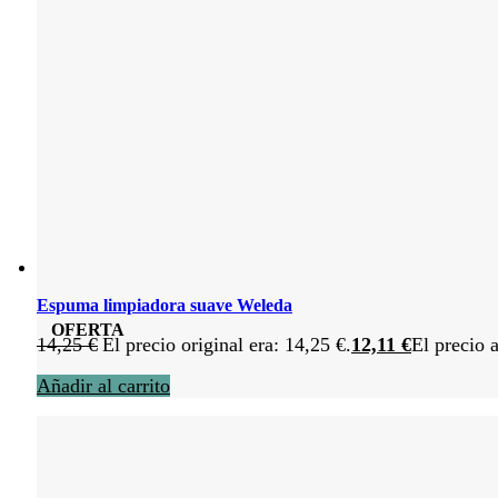
Espuma limpiadora suave Weleda
OFERTA
14,25
€
El precio original era: 14,25 €.
12,11
€
El precio a
Añadir al carrito