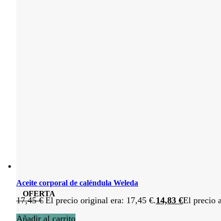
Aceite corporal de caléndula Weleda
OFERTA
17,45
€
El precio original era: 17,45 €.
14,83
€
El precio 
Añadir al carrito