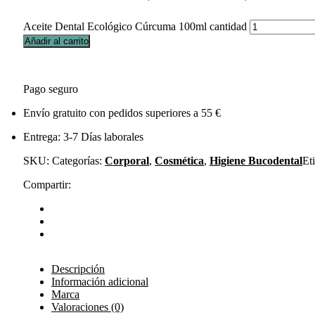
Aceite Dental Ecológico Cúrcuma 100ml cantidad
Añadir al carrito
Pago seguro
Envío gratuito con pedidos superiores a 55 €
Entrega: 3-7 Días laborales
SKU:
Categorías:
Corporal
,
Cosmética
,
Higiene Bucodental
Et
Compartir:
Descripción
Información adicional
Marca
Valoraciones (0)