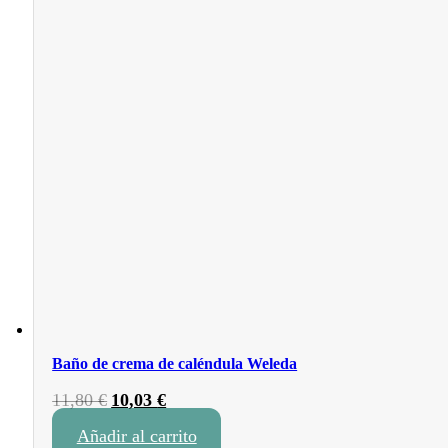
Baño de crema de caléndula Weleda
El
El
11,80
€
10,03
€
precio
precio
Añadir al carrito
original
actual