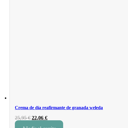
Crema de día reafirmante de granada weleda
El
El
25,95
€
22,06
€
precio
precio