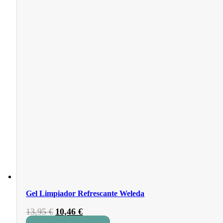
Gel Limpiador Refrescante Weleda
El
El
13,95
€
10,46
€
precio
precio