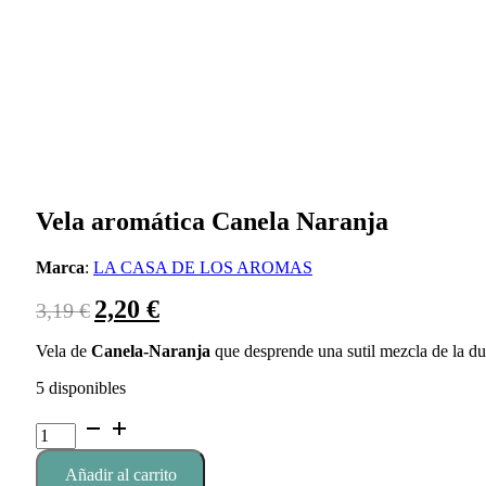
Vela aromática Canela Naranja
Marca
:
LA CASA DE LOS AROMAS
El
El
2,20
€
3,19
€
precio
precio
Vela de
Canela-Naranja
original
actual
que desprende una sutil mezcla de la dul
era:
es:
5 disponibles
3,19 €.
2,20 €.
Vela
aromática
Canela
Añadir al carrito
Naranja