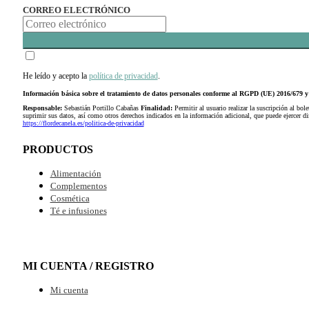
CORREO ELECTRÓNICO
He leído y acepto la
política de privacidad
.
Información básica sobre el tratamiento de datos personales conforme al RGPD (UE) 2016/679
Responsable:
Sebastián Portillo Cabañas
Finalidad:
Permitir al usuario realizar la suscripción al bole
suprimir sus datos, así como otros derechos indicados en la información adicional, que puede ejercer 
https://flordecanela.es/politica-de-privacidad
PRODUCTOS
Alimentación
Complementos
Cosmética
Té e infusiones
MI CUENTA / REGISTRO
Mi cuenta