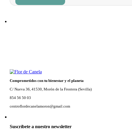
era:
es:
11,80 €.
10,03 €.
Comprometidos con tu bienestar y el planeta
C/ Nueva 36, 41530, Morón de la Frontera (Sevilla)
854 56 50 03
centroflordecanelamoron@gmail.com
Suscríbete a nuestro newsletter