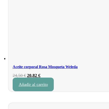
Aceite corporal Rosa Mosqueta Weleda
El
El
24,50
€
20,82
€
precio
precio
Añadir al carrito
original
actual
era:
es:
24,50 €.
20,82 €.