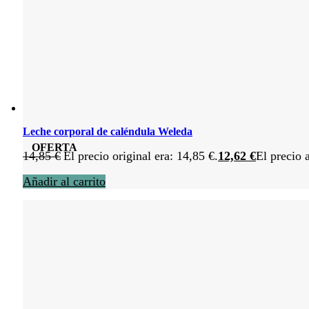
Leche corporal de caléndula Weleda
OFERTA
14,85
€
El precio original era: 14,85 €.
12,62
€
El precio 
Añadir al carrito