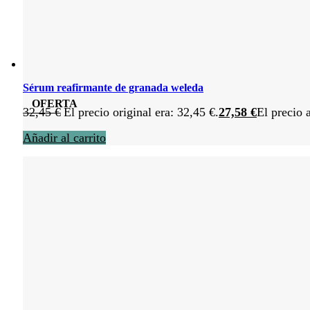
Sérum reafirmante de granada weleda
OFERTA
32,45
€
El precio original era: 32,45 €.
27,58
€
El precio 
Añadir al carrito