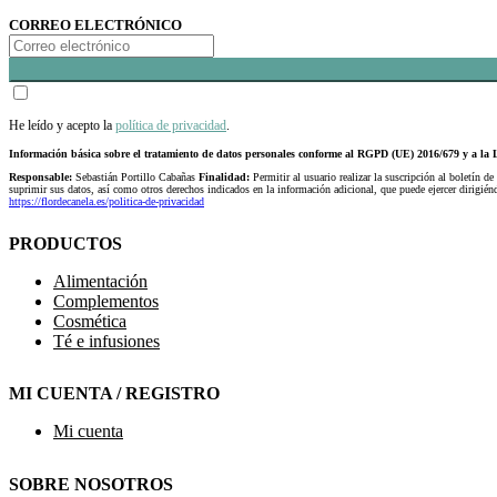
CORREO ELECTRÓNICO
He leído y acepto la
política de privacidad
.
Información básica sobre el tratamiento de datos personales conforme al RGPD (UE) 2016/679 y a 
Responsable:
Sebastián Portillo Cabañas
Finalidad:
Permitir al usuario realizar la suscripción al boletín de
suprimir sus datos, así como otros derechos indicados en la información adicional, que puede ejercer dirigi
https://flordecanela.es/politica-de-privacidad
PRODUCTOS
Alimentación
Complementos
Cosmética
Té e infusiones
MI CUENTA / REGISTRO
Mi cuenta
SOBRE NOSOTROS