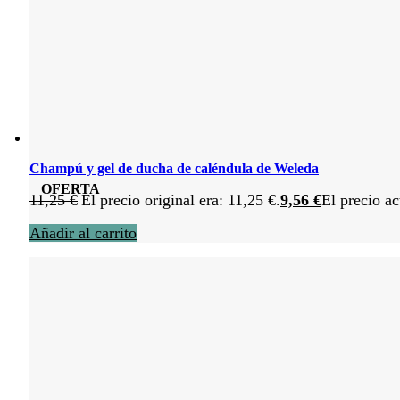
Champú y gel de ducha de caléndula de Weleda
OFERTA
11,25
€
El precio original era: 11,25 €.
9,56
€
El precio ac
Añadir al carrito