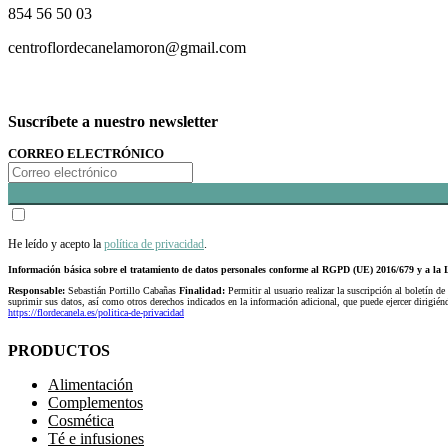
854 56 50 03
centroflordecanelamoron@gmail.com
Suscríbete a nuestro newsletter
CORREO ELECTRÓNICO
He leído y acepto la
política de privacidad
.
Información básica sobre el tratamiento de datos personales conforme al RGPD (UE) 2016/679 y a 
Responsable:
Sebastián Portillo Cabañas
Finalidad:
Permitir al usuario realizar la suscripción al boletín de
suprimir sus datos, así como otros derechos indicados en la información adicional, que puede ejercer dirigi
https://flordecanela.es/politica-de-privacidad
PRODUCTOS
Alimentación
Complementos
Cosmética
Té e infusiones