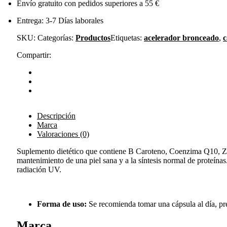
Envío gratuito con pedidos superiores a 55 €
Entrega: 3-7 Días laborales
SKU:
Categorías:
Productos
Etiquetas:
acelerador bronceado
,
c
Compartir:
Descripción
Marca
Valoraciones (0)
Suplemento dietético que contiene B Caroteno, Coenzima Q10, Zinc,
mantenimiento de una piel sana y a la síntesis normal de proteína
radiación UV.
Forma de uso:
Se recomienda tomar una cápsula al día, pr
Marca