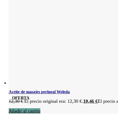
Aceite de masajes perineal Weleda
OFERTA
12,30
€
El precio original era: 12,30 €.
10,46
€
El precio 
Añadir al carrito