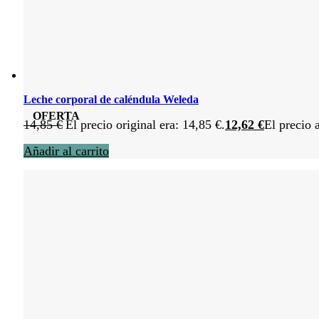
Leche corporal de caléndula Weleda
OFERTA
14,85
€
El precio original era: 14,85 €.
12,62
€
El precio 
Añadir al carrito