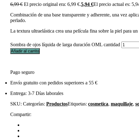
6,99
€
El precio original era: 6,99 €.
5,94
€
El precio actual es: 5,9
Combinación de una base transparente y adherente, una vez aplicada
perlado.
La textura ultraelástica crea una película fina sobre la piel para u
Sombra de ojos líquida de larga duración OML cantidad
Añadir al carrito
Pago seguro
Envío gratuito con pedidos superiores a 55 €
Entrega: 3-7 Días laborales
SKU:
Categorías:
Productos
Etiquetas:
cosmetica
,
maquillaje
,
s
Compartir: