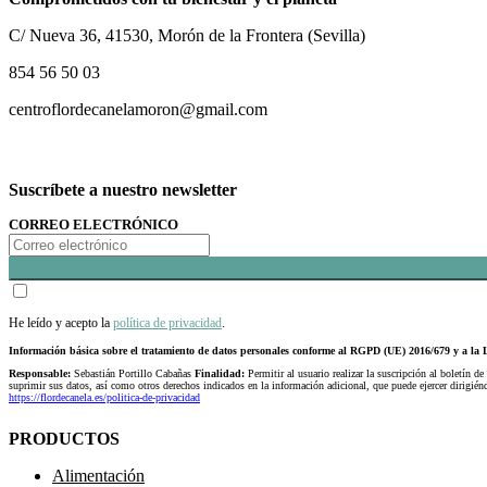
C/ Nueva 36, 41530, Morón de la Frontera (Sevilla)
854 56 50 03
centroflordecanelamoron@gmail.com
Suscríbete a nuestro newsletter
CORREO ELECTRÓNICO
He leído y acepto la
política de privacidad
.
Información básica sobre el tratamiento de datos personales conforme al RGPD (UE) 2016/679 y a 
Responsable:
Sebastián Portillo Cabañas
Finalidad:
Permitir al usuario realizar la suscripción al boletín de
suprimir sus datos, así como otros derechos indicados en la información adicional, que puede ejercer dirigi
https://flordecanela.es/politica-de-privacidad
PRODUCTOS
Alimentación