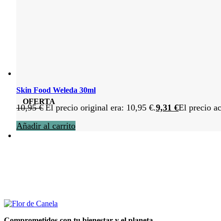
Skin Food Weleda 30ml
OFERTA
10,95
€
El precio original era: 10,95 €.
9,31
€
El precio ac
Añadir al carrito
Comprometidos con tu bienestar y el planeta