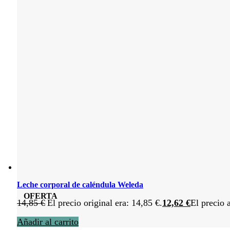
Leche corporal de caléndula Weleda
OFERTA
14,85
€
El precio original era: 14,85 €.
12,62
€
El precio 
Añadir al carrito