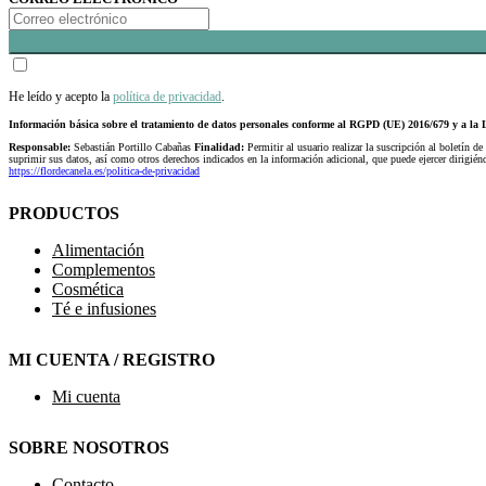
He leído y acepto la
política de privacidad
.
Información básica sobre el tratamiento de datos personales conforme al RGPD (UE) 2016/679 y a 
Responsable:
Sebastián Portillo Cabañas
Finalidad:
Permitir al usuario realizar la suscripción al boletín de
suprimir sus datos, así como otros derechos indicados en la información adicional, que puede ejercer dirigi
https://flordecanela.es/politica-de-privacidad
PRODUCTOS
Alimentación
Complementos
Cosmética
Té e infusiones
MI CUENTA / REGISTRO
Mi cuenta
SOBRE NOSOTROS
Contacto