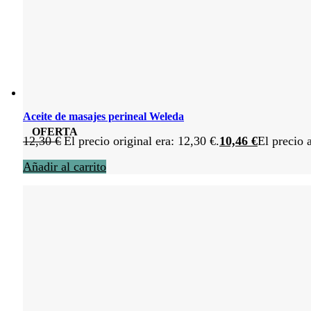
Aceite de masajes perineal Weleda
OFERTA
12,30
€
El precio original era: 12,30 €.
10,46
€
El precio 
Añadir al carrito