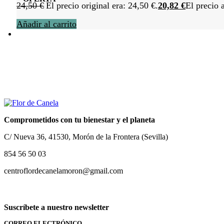
24,50
€
El precio original era: 24,50 €.
20,82
€
El precio 
Añadir al carrito
Comprometidos con tu bienestar y el planeta
C/ Nueva 36, 41530, Morón de la Frontera (Sevilla)
854 56 50 03
centroflordecanelamoron@gmail.com
Suscríbete a nuestro newsletter
CORREO ELECTRÓNICO