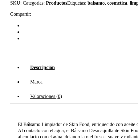
SKU:
Categorías:
Productos
Etiquetas:
balsamo
,
cosmetica
,
limp
Compartir:
Descripción
Marca
Valoraciones (0)
El Bálsamo Limpiador de Skin Food, enriquecido con aceite de 
Al contacto con el agua, el Bálsamo Desmaquillante Skin Food,
al contacto con el agua, dejando la piel fresca, suave y radia