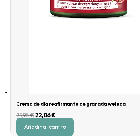
Crema de día reafirmante de granada weleda
El
El
25,95
€
22,06
€
precio
precio
Añadir al carrito
original
actual
era:
es: