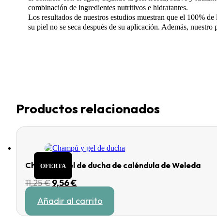
combinación de ingredientes nutritivos e hidratantes.
Los resultados de nuestros estudios muestran que el 100% de l
su piel no se seca después de su aplicación. Además, nuestro
Productos relacionados
Champú y gel de ducha de caléndula de Weleda
OFERTA
El
El
11,25
€
9,56
€
precio
precio
Añadir al carrito
original
actual
era:
es: