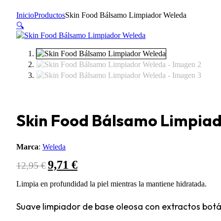
Inicio
Productos
Skin Food Bálsamo Limpiador Weleda
🔍
Skin Food Bálsamo Limpia
Marca
:
Weleda
9,71
€
El
El
12,95
€
precio
precio
original
actual
Limpia en profundidad la piel mientras la mantiene hidratada.
era:
es:
12,95 €.
9,71 €.
Suave limpiador de base oleosa con extractos botáni