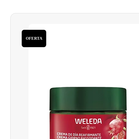
11,25 €.
9,56 €.
OFERTA