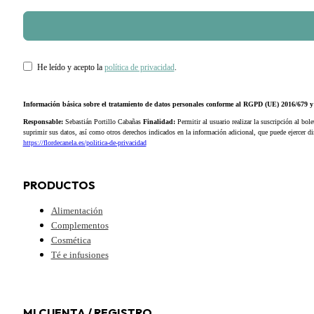
He leído y acepto la
política de privacidad
.
Información básica sobre el tratamiento de datos personales conforme al RGPD (UE) 2016/679
Responsable:
Sebastián Portillo Cabañas
Finalidad:
Permitir al usuario realizar la suscripción al bole
suprimir sus datos, así como otros derechos indicados en la información adicional, que puede ejercer 
https://flordecanela.es/politica-de-privacidad
PRODUCTOS
Alimentación
Complementos
Cosmética
Té e infusiones
MI CUENTA / REGISTRO