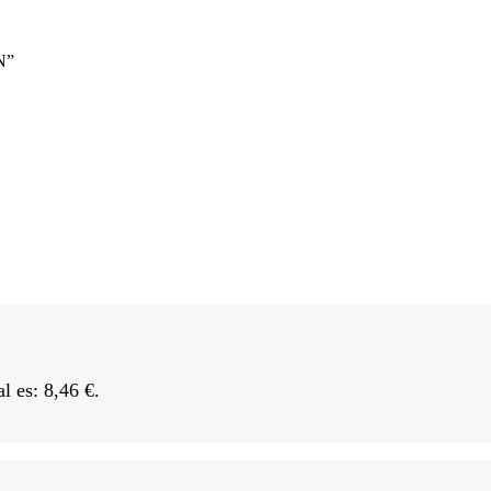
N”
al es: 8,46 €.