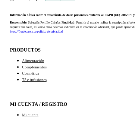
Información básica sobre el tratamiento de datos personales conforme al RGPD (UE) 2016/679
Responsable:
Sebastián Portillo Cabañas
Finalidad:
Permitir al usuario realizar la suscripción al bole
suprimir sus datos, así como otros derechos indicados en la información adicional, que puede ejercer 
https://flordecanela.es/politica-de-privacidad
PRODUCTOS
Alimentación
Complementos
Cosmética
Té e infusiones
MI CUENTA / REGISTRO
Mi cuenta