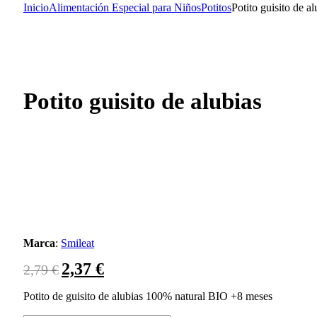
Inicio
Alimentación Especial para Niños
Potitos
Potito guisito de al
Potito guisito de alubias
Marca
:
Smileat
2,37
€
El
El
2,79
€
precio
precio
original
actual
Potito de guisito de alubias 100% natural BIO +8 meses
era:
es: