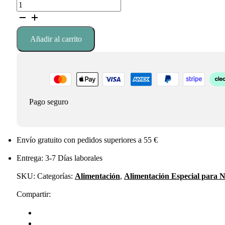
Potito
2,79 €.
2,37 €.
guisito
de
alubias
Añadir al carrito
cantidad
Pago seguro
Envío gratuito con pedidos superiores a 55 €
Entrega: 3-7 Días laborales
SKU:
Categorías:
Alimentación
,
Alimentación Especial para N
Compartir: