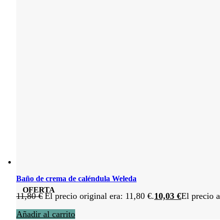
Baño de crema de caléndula Weleda
OFERTA
11,80
€
El precio original era: 11,80 €.
10,03
€
El precio a
Añadir al carrito