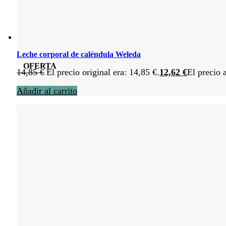
Leche corporal de caléndula Weleda
OFERTA
14,85
€
El precio original era: 14,85 €.
12,62
€
El precio 
Añadir al carrito