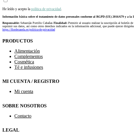
He leído y acepto la
política de privacidad
.
Información básica sobre el tratamiento de datos personales conforme al RGPD (UE) 2016/679 y a 
Responsable:
Sebastián Portillo Cabañas
Finalidad:
Permitir al usuario realizar la suscripción al boletín de
suprimir sus datos, así como otros derechos indicados en la información adicional, que puede ejercer dirigi
https://flordecanela.es/politica-de-privacidad
PRODUCTOS
Alimentación
Complementos
Cosmética
Té e infusiones
MI CUENTA / REGISTRO
Mi cuenta
SOBRE NOSOTROS
Contacto
LEGAL