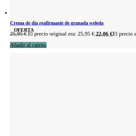
Crema de día reafirmante de granada weleda
OFERTA
25,95
€
El precio original era: 25,95 €.
22,06
€
El precio 
Añadir al carrito