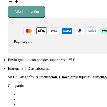
cacao
BIO
Añadir al carrito
125g
Sol
Natural
cantidad
Pago seguro
Envío gratuito con pedidos superiores a 55 €
Entrega: 3-7 Días laborales
SKU:
Categorías:
Alimentación
,
Chocolates
Etiquetas:
alimenta
Compartir: