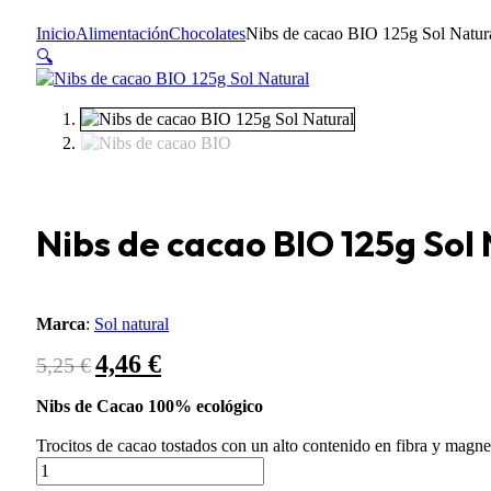
Inicio
Alimentación
Chocolates
Nibs de cacao BIO 125g Sol Natur
🔍
Nibs de cacao BIO 125g Sol
Marca
:
Sol natural
4,46
€
El
El
5,25
€
precio
precio
original
actual
Nibs de Cacao 100% ecológico
era:
es:
Trocitos de cacao tostados con un alto contenido en fibra y magn
5,25 €.
4,46 €.
Nibs
de