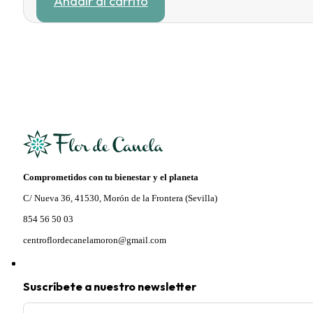
Añadir al carrito
original
actual
era:
es:
18,60 €.
14,30 €.
Comprometidos con tu bienestar y el planeta
C/ Nueva 36, 41530, Morón de la Frontera (Sevilla)
854 56 50 03
centroflordecanelamoron@gmail.com
Suscríbete a nuestro newsletter