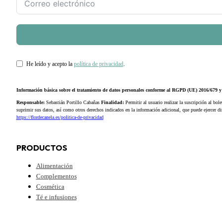
He leído y acepto la
política de privacidad
.
Información básica sobre el tratamiento de datos personales conforme al RGPD (UE) 2016/679
Responsable:
Sebastián Portillo Cabañas
Finalidad:
Permitir al usuario realizar la suscripción al bole
suprimir sus datos, así como otros derechos indicados en la información adicional, que puede ejercer 
https://flordecanela.es/politica-de-privacidad
PRODUCTOS
Alimentación
Complementos
Cosmética
Té e infusiones