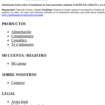
Información básica sobre el tratamiento de datos personales conforme al RGPD (UE) 2016/679 y a 
Responsable:
Sebastián Portillo Cabañas
Finalidad:
Permitir al usuario realizar la suscripción al boletín de
suprimir sus datos, así como otros derechos indicados en la información adicional, que puede ejercer dirigi
https://flordecanela.es/politica-de-privacidad
PRODUCTOS
Alimentación
Complementos
Cosmética
Té e infusiones
MI CUENTA / REGISTRO
Mi cuenta
SOBRE NOSOTROS
Contacto
LEGAL
Aviso legal