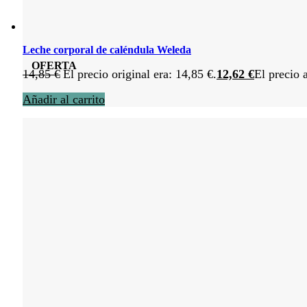
Leche corporal de caléndula Weleda
OFERTA
14,85
€
El precio original era: 14,85 €.
12,62
€
El precio 
Añadir al carrito