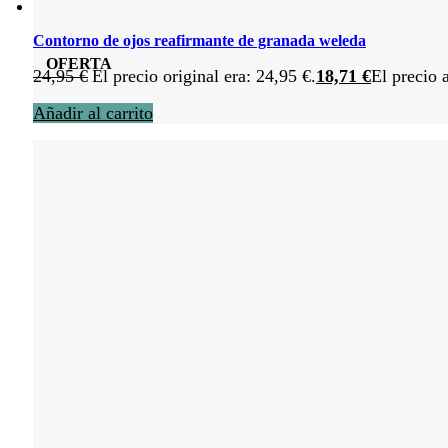
Contorno de ojos reafirmante de granada weleda
OFERTA
24,95
€
El precio original era: 24,95 €.
18,71
€
El precio 
Añadir al carrito