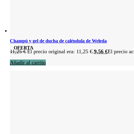
Champú y gel de ducha de caléndula de Weleda
OFERTA
11,25
€
El precio original era: 11,25 €.
9,56
€
El precio ac
Añadir al carrito