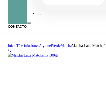
ORIGINAL
ACTUAL
ERA:
ES:
31,95 €.
29,95 €.
CONTACTO
Inicio
Té e infusiones
A granel
Verde
Matcha
Matcha Latte Matchafl
🔍