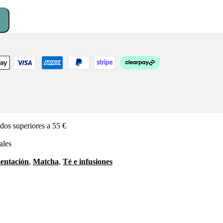
.
18,35 €.
dos superiores a 55 €
ales
entación
,
Matcha
,
Té e infusiones