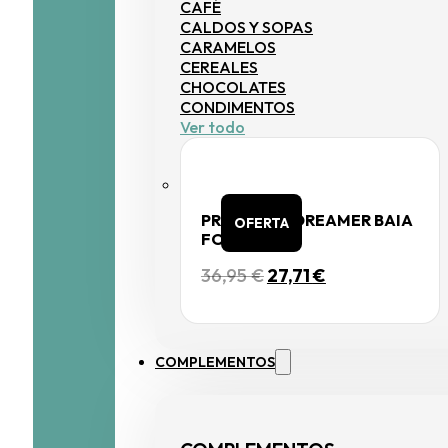
CAFÉ
CALDOS Y SOPAS
CARAMELOS
CEREALES
CHOCOLATES
CONDIMENTOS
Ver todo
PROBIOTIC DREAMER BAIA
OFERTA
FOOD
EL
EL
36,95
€
27,71
€
PRECIO
PRECIO
ORIGINAL
ACTUAL
ERA:
ES:
36,95 €.
27,71 €.
COMPLEMENTOS