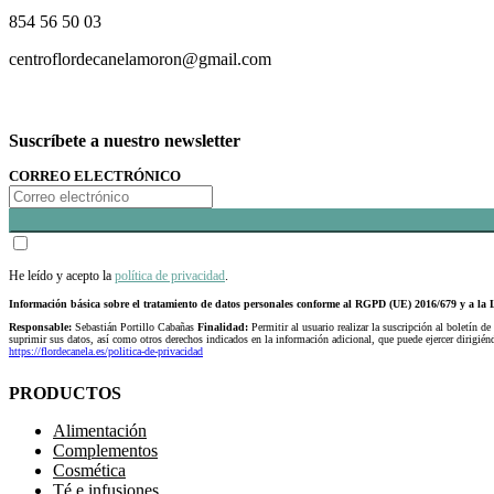
854 56 50 03
centroflordecanelamoron@gmail.com
Suscríbete a nuestro newsletter
CORREO ELECTRÓNICO
He leído y acepto la
política de privacidad
.
Información básica sobre el tratamiento de datos personales conforme al RGPD (UE) 2016/679 y a 
Responsable:
Sebastián Portillo Cabañas
Finalidad:
Permitir al usuario realizar la suscripción al boletín de
suprimir sus datos, así como otros derechos indicados en la información adicional, que puede ejercer dirigi
https://flordecanela.es/politica-de-privacidad
PRODUCTOS
Alimentación
Complementos
Cosmética
Té e infusiones