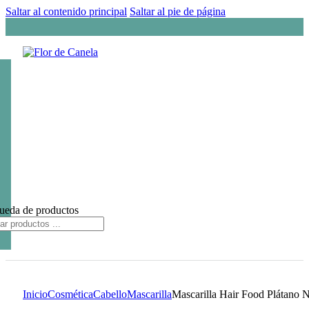
Saltar al contenido principal
Saltar al pie de página
ueda de productos
Inicio
Cosmética
Cabello
Mascarilla
Mascarilla Hair Food Plátano N