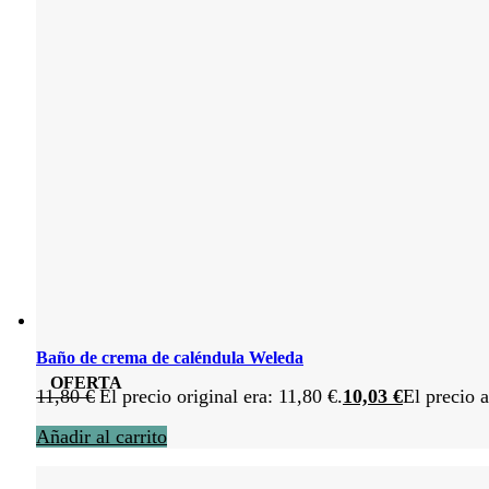
Baño de crema de caléndula Weleda
OFERTA
11,80
€
El precio original era: 11,80 €.
10,03
€
El precio a
Añadir al carrito