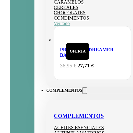
CARAMELOS
CEREALES
CHOCOLATES
CONDIMENTOS
Ver todo
PROBIOTIC DREAMER
OFERTA
BAIA FOOD
EL
EL
36,95
€
27,71
€
PRECIO
PRECIO
ORIGINAL
ACTUAL
ERA:
ES:
36,95 €.
27,71 €.
COMPLEMENTOS
COMPLEMENTOS
ACEITES ESENCIALES
ANTIINFLAMATORIOS