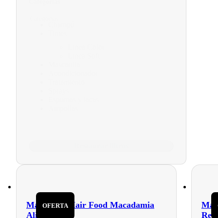
Categorías
Categorías
Champú
Tintes
Linea Color
Linea Soft
Mascarilla
Acondicionador
Tratamiento
Sprays
Espumas y lacas
Ampollas
Restaurar filtros
Mascarilla Hair Food Macadamia
Masc
OFERTA
Alisadora
Revi