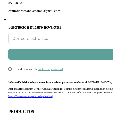
854 56 50 03
centroflordecanelamoron@gmail.com
Suscríbete a nuestro newsletter
He leído y acepto la
política de privacidad
.
Información básica sobre el tratamiento de datos personales conforme al RGPD (UE) 2016/679
Responsable:
Sebastián Portillo Cabañas
Finalidad:
Permitir al usuario realizar la suscripción al bole
suprimir sus datos, así como otros derechos indicados en la información adicional, que puede ejercer 
https://flordecanela.es/politica-de-privacidad
PRODUCTOS