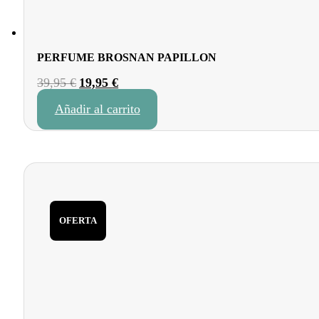
PERFUME BROSNAN PAPILLON
El
El
39,95
€
19,95
€
precio
precio
Añadir al carrito
original
actual
era:
es:
39,95 €.
19,95 €.
OFERTA