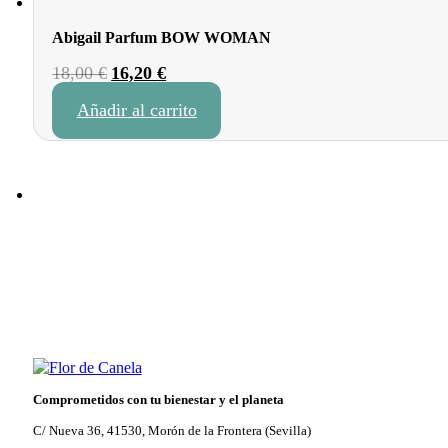
Abigail Parfum BOW WOMAN
El
El
18,00
€
16,20
€
precio
precio
Añadir al carrito
original
actual
era:
es:
18,00 €.
16,20 €.
Comprometidos con tu bienestar y el planeta
C/ Nueva 36, 41530, Morón de la Frontera (Sevilla)