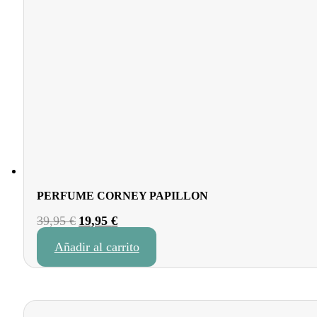
PERFUME CORNEY PAPILLON
El
El
39,95
€
19,95
€
precio
precio
Añadir al carrito
original
actual
era:
es:
39,95 €.
19,95 €.