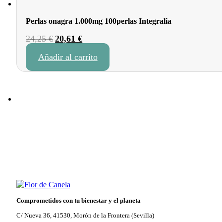
Perlas onagra 1.000mg 100perlas Integralia
El
El
24,25
€
20,61
€
precio
precio
Añadir al carrito
original
actual
era:
es:
24,25 €.
20,61 €.
Comprometidos con tu bienestar y el planeta
C/ Nueva 36, 41530, Morón de la Frontera (Sevilla)