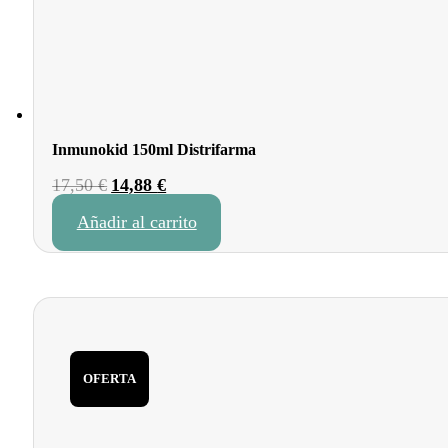
Inmunokid 150ml Distrifarma
El
El
17,50
€
14,88
€
precio
precio
Añadir al carrito
original
actual
era:
es:
17,50 €.
14,88 €.
OFERTA