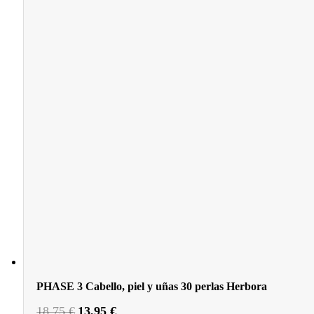
PHASE 3 Cabello, piel y uñas 30 perlas Herbora
El
El
18,75
€
13,95
€