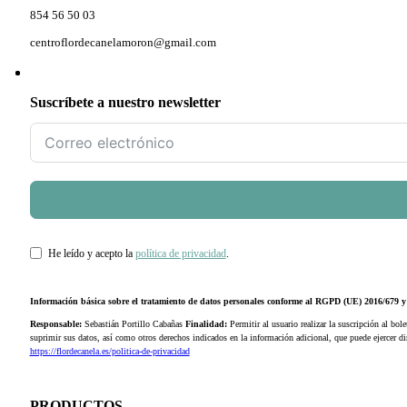
854 56 50 03
centroflordecanelamoron@gmail.com
Suscríbete a nuestro newsletter
He leído y acepto la
política de privacidad
.
Información básica sobre el tratamiento de datos personales conforme al RGPD (UE) 2016/679
Responsable:
Sebastián Portillo Cabañas
Finalidad:
Permitir al usuario realizar la suscripción al bole
suprimir sus datos, así como otros derechos indicados en la información adicional, que puede ejercer 
https://flordecanela.es/politica-de-privacidad
PRODUCTOS