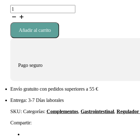
8,95 €.
7,61 €.
Laxoflash
30
cápsulas
cantidad
Añadir al carrito
Pago seguro
Envío gratuito con pedidos superiores a 55 €
Entrega: 3-7 Días laborales
SKU:
Categorías:
Complementos
,
Gastrointestinal
,
Regulador 
Compartir: