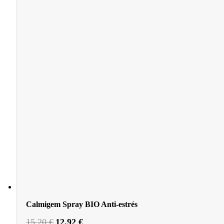
Calmigem Spray BIO Anti-estrés
El
El
15,20
€
12,92
€