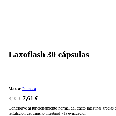
Laxoflash 30 cápsulas
Marca
:
Plameca
7,61
€
El
El
8,95
€
precio
precio
original
actual
Contribuye al funcionamiento normal del tracto intestinal gracias a
era:
es:
regulación del tránsito intestinal y la evacuación.