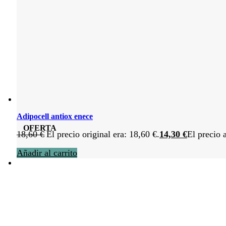
Adipocell antiox enece
OFERTA
18,60
€
El precio original era: 18,60 €.
14,30
€
El precio 
Añadir al carrito