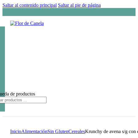
Saltar al contenido principal
Saltar al pie de página
ueda de productos
Inicio
Alimentación
Sin Gluten
Cereales
Krunchy de avena s/g con