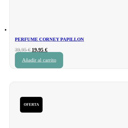
PERFUME CORNEY PAPILLON
El
El
39,95
€
19,95
€
precio
precio
Añadir al carrito
original
actual
era:
es:
39,95 €.
19,95 €.
OFERTA