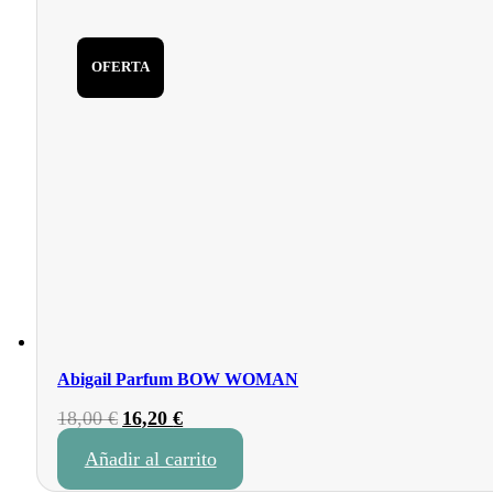
OFERTA
Abigail Parfum BOW WOMAN
El
El
18,00
€
16,20
€
precio
precio
Añadir al carrito
original
actual
era:
es: