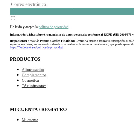
He leído y acepto la
política de privacidad
.
Información básica sobre el tratamiento de datos personales conforme al RGPD (UE) 2016/679
Responsable:
Sebastián Portillo Cabañas
Finalidad:
Permitir al usuario realizar la suscripción al bole
suprimir sus datos, así como otros derechos indicados en la información adicional, que puede ejercer 
https://flordecanela.es/politica-de-privacidad
PRODUCTOS
Alimentación
Complementos
Cosmética
Té e infusiones
MI CUENTA / REGISTRO
Mi cuenta