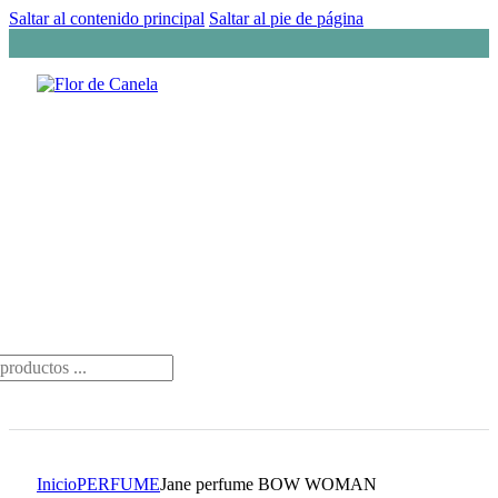
Saltar al contenido principal
Saltar al pie de página
da
os
Inicio
PERFUME
Jane perfume BOW WOMAN