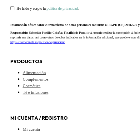
He leído y acepto la
política de privacidad
.
Información básica sobre el tratamiento de datos personales conforme al RGPD (UE) 2016/679
Responsable:
Sebastián Portillo Cabañas
Finalidad:
Permitir al usuario realizar la suscripción al bole
suprimir sus datos, así como otros derechos indicados en la información adicional, que puede ejercer 
https://flordecanela.es/politica-de-privacidad
PRODUCTOS
Alimentación
Complementos
Cosmética
Té e infusiones
MI CUENTA / REGISTRO
Mi cuenta