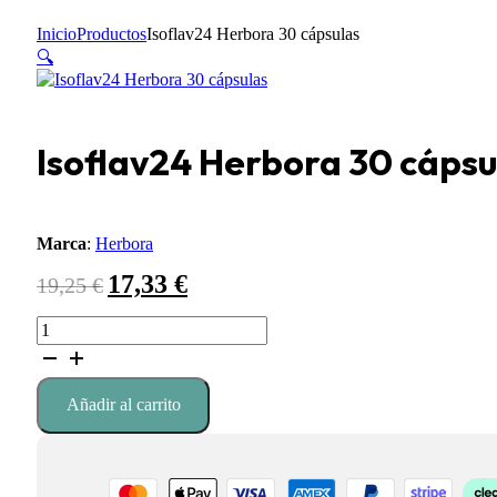
Inicio
Productos
Isoflav24 Herbora 30 cápsulas
🔍
Isoflav24 Herbora 30 cápsu
Marca
:
Herbora
17,33
€
El
El
19,25
€
precio
precio
original
actual
Isoflav24
era:
es:
Herbora
19,25 €.
17,33 €.
30
cápsulas
Añadir al carrito
cantidad