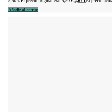
5,50
€
El precio original era: 5,50 €.
4,67
€
El precio actu
Añadir al carrito