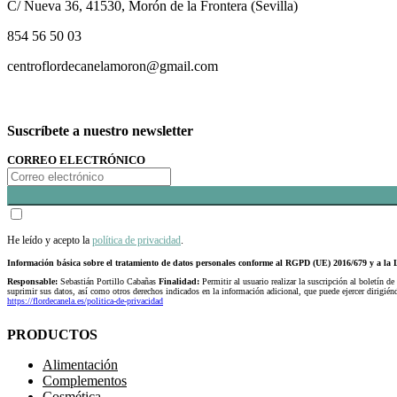
C/ Nueva 36, 41530, Morón de la Frontera (Sevilla)
854 56 50 03
centroflordecanelamoron@gmail.com
Suscríbete a nuestro newsletter
CORREO ELECTRÓNICO
He leído y acepto la
política de privacidad
.
Información básica sobre el tratamiento de datos personales conforme al RGPD (UE) 2016/679 y a 
Responsable:
Sebastián Portillo Cabañas
Finalidad:
Permitir al usuario realizar la suscripción al boletín de
suprimir sus datos, así como otros derechos indicados en la información adicional, que puede ejercer dirigi
https://flordecanela.es/politica-de-privacidad
PRODUCTOS
Alimentación
Complementos
Cosmética