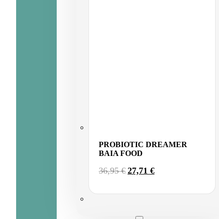
PROBIOTIC DREAMER
BAIA FOOD
EL
EL
36,95
€
27,71
€
PRECIO
PRECIO
ORIGINAL
ACTUAL
ERA:
ES:
36,95 €.
27,71 €.