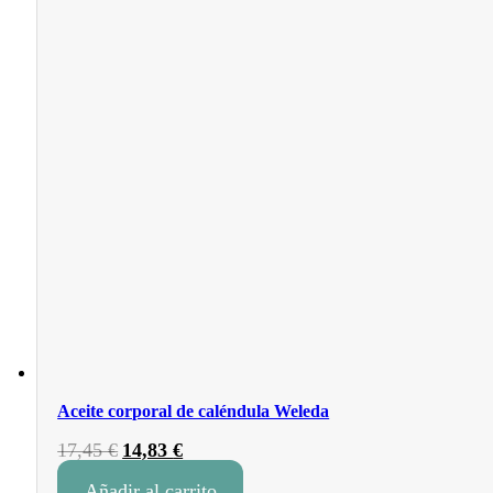
Aceite corporal de caléndula Weleda
El
El
17,45
€
14,83
€
precio
precio
Añadir al carrito