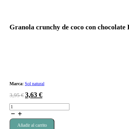
Granola crunchy de coco con chocolate B
Marca
:
Sol natural
El
El
3,63
€
3,95
€
precio
precio
Granola
original
actual
crunchy
era:
es:
de
3,95 €.
3,63 €.
coco
Añadir al carrito
con