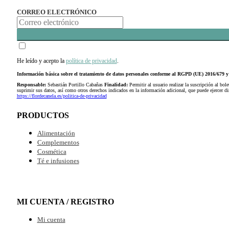
CORREO ELECTRÓNICO
He leído y acepto la
política de privacidad
.
Información básica sobre el tratamiento de datos personales conforme al RGPD (UE) 2016/679
Responsable:
Sebastián Portillo Cabañas
Finalidad:
Permitir al usuario realizar la suscripción al bole
suprimir sus datos, así como otros derechos indicados en la información adicional, que puede ejercer 
https://flordecanela.es/politica-de-privacidad
PRODUCTOS
Alimentación
Complementos
Cosmética
Té e infusiones
MI CUENTA / REGISTRO
Mi cuenta