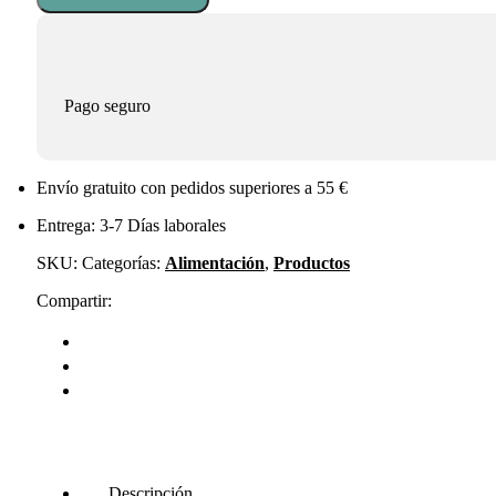
chocolate
Bio
sol
natural
cantidad
Pago seguro
Envío gratuito con pedidos superiores a 55 €
Entrega: 3-7 Días laborales
SKU:
Categorías:
Alimentación
,
Productos
Compartir:
Descripción