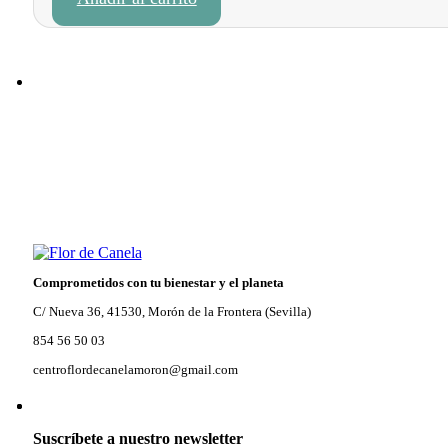
original
actual
era:
es:
17,45 €.
14,83 €.
Comprometidos con tu bienestar y el planeta
C/ Nueva 36, 41530, Morón de la Frontera (Sevilla)
854 56 50 03
centroflordecanelamoron@gmail.com
Suscríbete a nuestro newsletter