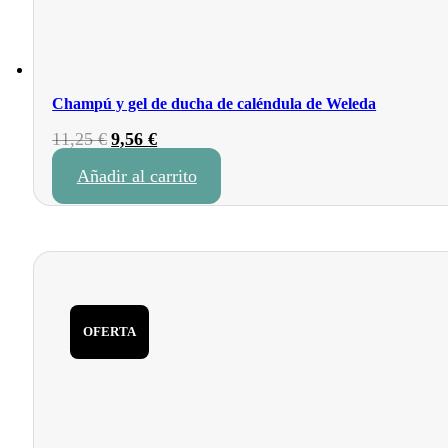
Champú y gel de ducha de caléndula de Weleda
El
El
11,25
€
9,56
€
precio
precio
Añadir al carrito
original
actual
era:
es:
11,25 €.
9,56 €.
OFERTA