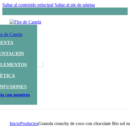
Saltar al contenido principal
Saltar al pie de página
UENTA
ENTACIÓN
LEMENTOS
ÉTICA
INFUSIONES
ta con nosotros
Inicio
Productos
Granola crunchy de coco con chocolate Bio sol na