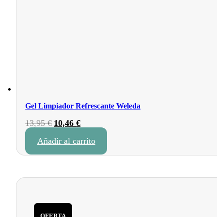
Gel Limpiador Refrescante Weleda
El
El
13,95
€
10,46
€
precio
precio
Añadir al carrito
original
actual
era:
es:
13,95 €.
10,46 €.
OFERTA