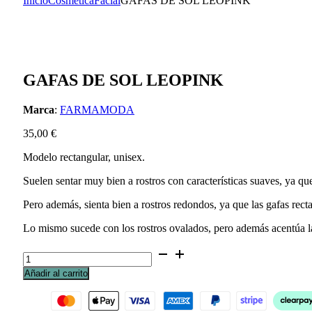
Inicio
Cosmética
Facial
GAFAS DE SOL LEOPINK
GAFAS DE SOL LEOPINK
Marca
:
FARMAMODA
35,00
€
Modelo rectangular, unisex.
Suelen sentar muy bien a rostros con características suaves, ya que
Pero además, sienta bien a rostros redondos, ya que las gafas rect
Lo mismo sucede con los rostros ovalados, pero además acentúa l
GAFAS
DE
Añadir al carrito
SOL
LEOPINK
cantidad