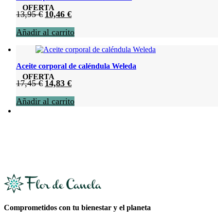
OFERTA
El
El
13,95
€
10,46
€
precio
precio
Añadir al carrito
original
actual
era:
es:
13,95 €.
10,46 €.
Aceite corporal de caléndula Weleda
OFERTA
El
El
17,45
€
14,83
€
precio
precio
Añadir al carrito
original
actual
era:
es:
17,45 €.
14,83 €.
Comprometidos con tu bienestar y el planeta