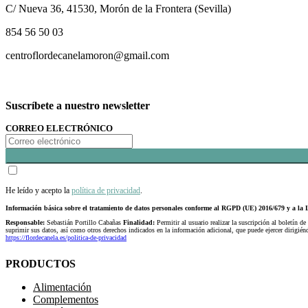
C/ Nueva 36, 41530, Morón de la Frontera (Sevilla)
854 56 50 03
centroflordecanelamoron@gmail.com
Suscríbete a nuestro newsletter
CORREO ELECTRÓNICO
He leído y acepto la
política de privacidad
.
Información básica sobre el tratamiento de datos personales conforme al RGPD (UE) 2016/679 y a 
Responsable:
Sebastián Portillo Cabañas
Finalidad:
Permitir al usuario realizar la suscripción al boletín de
suprimir sus datos, así como otros derechos indicados en la información adicional, que puede ejercer dirigi
https://flordecanela.es/politica-de-privacidad
PRODUCTOS
Alimentación
Complementos