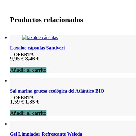
Productos relacionados
Laxaloe cápsulas Santiveri
OFERTA
El
El
9,95
€
8,46
€
precio
precio
Añadir al carrito
original
actual
era:
es:
9,95 €.
8,46 €.
Sal marina gruesa ecológica del Atlántico BIO
OFERTA
El
El
1,59
€
1,35
€
precio
precio
Añadir al carrito
original
actual
era:
es:
1,59 €.
1,35 €.
Gel Limpiador Refrescante Weleda