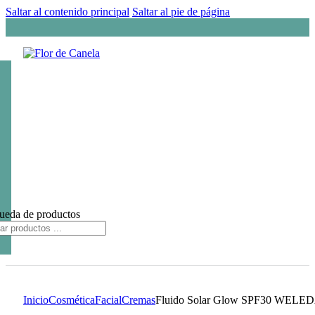
Saltar al contenido principal
Saltar al pie de página
ueda de productos
Inicio
Cosmética
Facial
Cremas
Fluido Solar Glow SPF30 WELE