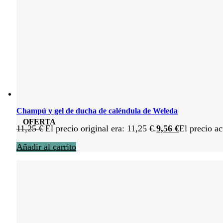
Champú y gel de ducha de caléndula de Weleda
OFERTA
11,25
€
El precio original era: 11,25 €.
9,56
€
El precio ac
Añadir al carrito