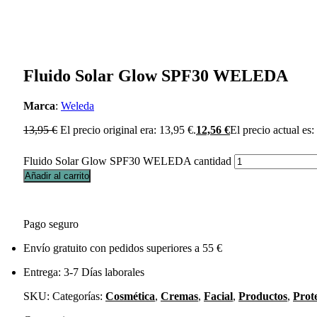
Fluido Solar Glow SPF30 WELEDA
Marca
:
Weleda
13,95
€
El precio original era: 13,95 €.
12,56
€
El precio actual es:
Fluido Solar Glow SPF30 WELEDA cantidad
Añadir al carrito
Pago seguro
Envío gratuito con pedidos superiores a 55 €
Entrega: 3-7 Días laborales
SKU:
Categorías:
Cosmética
,
Cremas
,
Facial
,
Productos
,
Prot