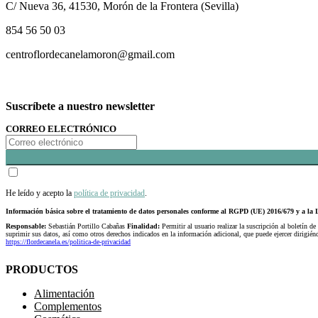
C/ Nueva 36, 41530, Morón de la Frontera (Sevilla)
854 56 50 03
centroflordecanelamoron@gmail.com
Suscríbete a nuestro newsletter
CORREO ELECTRÓNICO
He leído y acepto la
política de privacidad
.
Información básica sobre el tratamiento de datos personales conforme al RGPD (UE) 2016/679 y a 
Responsable:
Sebastián Portillo Cabañas
Finalidad:
Permitir al usuario realizar la suscripción al boletín de
suprimir sus datos, así como otros derechos indicados en la información adicional, que puede ejercer dirigi
https://flordecanela.es/politica-de-privacidad
PRODUCTOS
Alimentación
Complementos