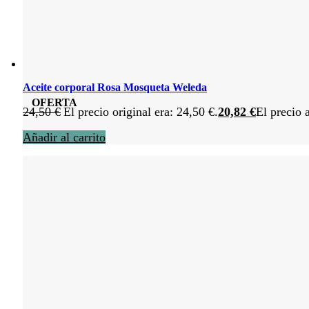
Aceite corporal Rosa Mosqueta Weleda
OFERTA
24,50
€
El precio original era: 24,50 €.
20,82
€
El precio 
Añadir al carrito