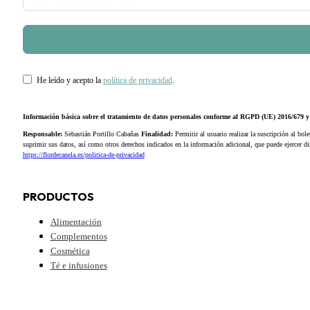
He leído y acepto la
política de privacidad
.
Información básica sobre el tratamiento de datos personales conforme al RGPD (UE) 2016/679
Responsable:
Sebastián Portillo Cabañas
Finalidad:
Permitir al usuario realizar la suscripción al bole
suprimir sus datos, así como otros derechos indicados en la información adicional, que puede ejercer 
https://flordecanela.es/politica-de-privacidad
PRODUCTOS
Alimentación
Complementos
Cosmética
Té e infusiones