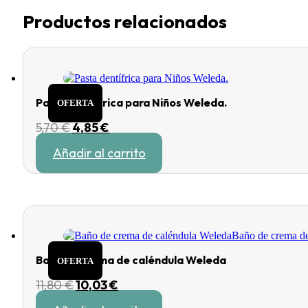
Productos relacionados
Pasta dentífrica para Niños Weleda.
OFERTA
El
El
5,70
€
4,85
€
precio
precio
Añadir al carrito
original
actual
era:
es:
5,70 €.
4,85 €.
Baño de crema de caléndula Weleda
OFERTA
El
El
11,80
€
10,03
€
precio
precio