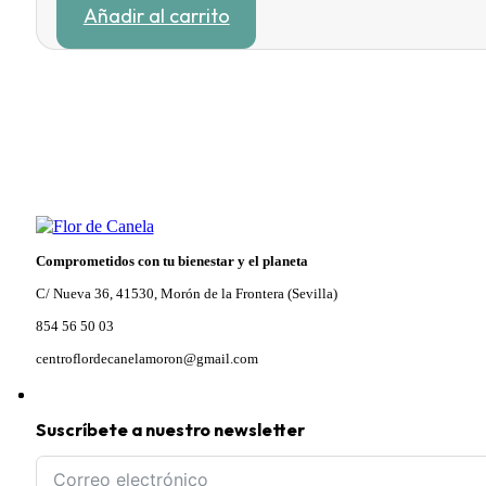
Añadir al carrito
original
actual
era:
es:
10,95 €.
9,31 €.
Comprometidos con tu bienestar y el planeta
C/ Nueva 36, 41530, Morón de la Frontera (Sevilla)
854 56 50 03
centroflordecanelamoron@gmail.com
Suscríbete a nuestro newsletter