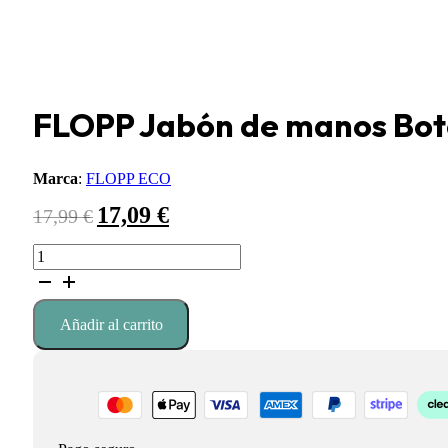
FLOPP Jabón de manos Bote
Marca
:
FLOPP ECO
17,09
€
El
El
17,99
€
precio
precio
original
actual
FLOPP
era:
es:
Jabón
17,99 €.
17,09 €.
de
manos
Añadir al carrito
Botella
Cristal
250ml
cantidad