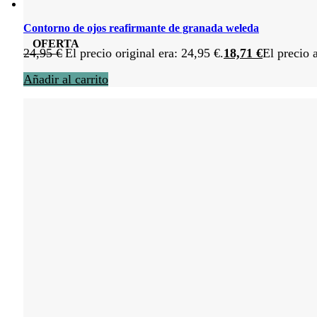
Contorno de ojos reafirmante de granada weleda
OFERTA
24,95
€
El precio original era: 24,95 €.
18,71
€
El precio 
Añadir al carrito