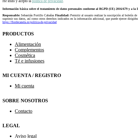
He leído y acepto la
política de privacidad
.
Información básica sobre el tratamiento de datos personales conforme al RGPD (UE) 2016/679 y a 
Responsable:
Sebastián Portillo Cabañas
Finalidad:
Permitir al usuario realizar la suscripción al boletín de
suprimir sus datos, así como otros derechos indicados en la información adicional, que puede ejercer dirigi
https://flordecanela.es/politica-de-privacidad
PRODUCTOS
Alimentación
Complementos
Cosmética
Té e infusiones
MI CUENTA / REGISTRO
Mi cuenta
SOBRE NOSOTROS
Contacto
LEGAL
Aviso legal