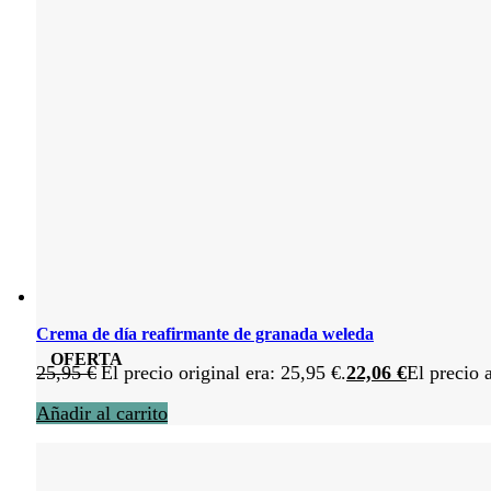
Crema de día reafirmante de granada weleda
OFERTA
25,95
€
El precio original era: 25,95 €.
22,06
€
El precio 
Añadir al carrito