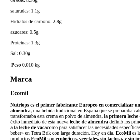
Grasas: 8.30g
saturadas: 1.1g
Hidratos de carbono: 2.8g
azucares: 0.5g
Proteinas: 1.3g
Sal: 0.30g
Peso
0,010 kg
Marca
Ecomil
Nutriops es el primer fabricante Europeo en comercializar un
almendra
, una bebida tradicional en España que se preparaba ca
transformaba esta crema en polvo de almendra,
la primera leche
éxito inmediato de esta nueva
leche de almendra
definió los prin
a la leche de vaca
como para satisfacer las necesidades específica
beber» en Tetra Brik con larga duración. Hoy en día,
EcoMil
es l
productos
EcoMil
son
ecológicos, vegetales, sin lactosa, y sin 