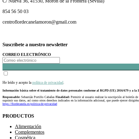
C/ Nueva 36, 41530, Morón de la Frontera (Sevilla)
854 56 50 03
centroflordecanelamoron@gmail.com
Suscríbete a nuestro newsletter
CORREO ELECTRÓNICO
He leído y acepto la
política de privacidad
.
Información básica sobre el tratamiento de datos personales conforme al RGPD (UE) 2016/679 y a 
Responsable:
Sebastián Portillo Cabañas
Finalidad:
Permitir al usuario realizar la suscripción al boletín de
suprimir sus datos, así como otros derechos indicados en la información adicional, que puede ejercer dirigi
https://flordecanela.es/politica-de-privacidad
PRODUCTOS
Alimentación
Complementos
Cosmética