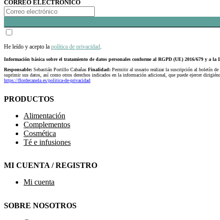
CORREO ELECTRÓNICO
He leído y acepto la
política de privacidad
.
Información básica sobre el tratamiento de datos personales conforme al RGPD (UE) 2016/679 y a 
Responsable:
Sebastián Portillo Cabañas
Finalidad:
Permitir al usuario realizar la suscripción al boletín de
suprimir sus datos, así como otros derechos indicados en la información adicional, que puede ejercer dirigi
https://flordecanela.es/politica-de-privacidad
PRODUCTOS
Alimentación
Complementos
Cosmética
Té e infusiones
MI CUENTA / REGISTRO
Mi cuenta
SOBRE NOSOTROS