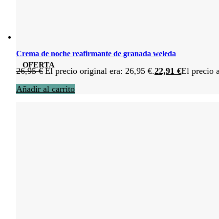
Crema de noche reafirmante de granada weleda
OFERTA
26,95
€
El precio original era: 26,95 €.
22,91
€
El precio 
Añadir al carrito