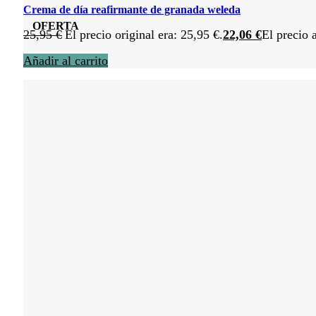
Crema de día reafirmante de granada weleda
OFERTA
25,95
€
El precio original era: 25,95 €.
22,06
€
El precio 
Añadir al carrito