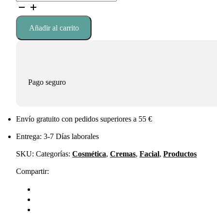
era:
es:
de
39,50 €.
35,55 €.
Ojos
Super
Añadir al carrito
Reafirmante
20ml
cantidad
Pago seguro
Envío gratuito con pedidos superiores a 55 €
Entrega: 3-7 Días laborales
SKU:
Categorías:
Cosmética
,
Cremas
,
Facial
,
Productos
Compartir: