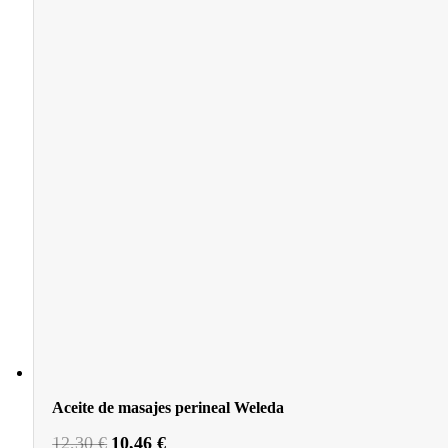
Aceite de masajes perineal Weleda
El
El
12,30
€
10,46
€