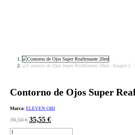
Contorno de Ojos Super Rea
Marca
:
ELEVEN OBI
35,55
€
El
El
39,50
€
precio
precio
original
actual
Contorno