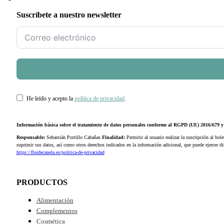
Suscríbete a nuestro newsletter
He leído y acepto la
política de privacidad
.
Información básica sobre el tratamiento de datos personales conforme al RGPD (UE) 2016/679
Responsable:
Sebastián Portillo Cabañas
Finalidad:
Permitir al usuario realizar la suscripción al bole
suprimir sus datos, así como otros derechos indicados en la información adicional, que puede ejercer 
https://flordecanela.es/politica-de-privacidad
PRODUCTOS
Alimentación
Complementos
Cosmética