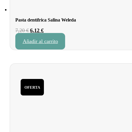
Pasta dentífrica Salina Weleda
El
El
7,20
€
6,12
€
precio
precio
Añadir al carrito
original
actual
era:
es:
7,20 €.
6,12 €.
OFERTA