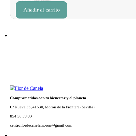
precio
precio
Añadir al carrito
original
actual
era:
es:
12,30 €.
10,46 €.
Comprometidos con tu bienestar y el planeta
C/ Nueva 36, 41530, Morón de la Frontera (Sevilla)
854 56 50 03
centroflordecanelamoron@gmail.com