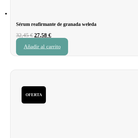
Sérum reafirmante de granada weleda
El
El
32,45
€
27,58
€
precio
precio
Añadir al carrito
original
actual
era:
es:
32,45 €.
27,58 €.
OFERTA