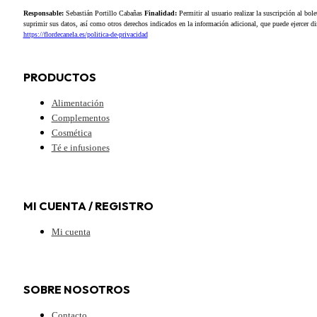
Responsable:
Sebastián Portillo Cabañas
Finalidad:
Permitir al usuario realizar la suscripción al bole
suprimir sus datos, así como otros derechos indicados en la información adicional, que puede ejercer 
https://flordecanela.es/politica-de-privacidad
PRODUCTOS
Alimentación
Complementos
Cosmética
Té e infusiones
MI CUENTA / REGISTRO
Mi cuenta
SOBRE NOSOTROS
Contacto