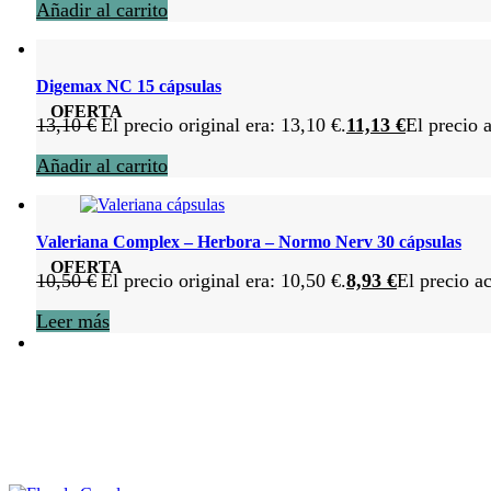
Añadir al carrito
Digemax NC 15 cápsulas
OFERTA
13,10
€
El precio original era: 13,10 €.
11,13
€
El precio a
Añadir al carrito
Valeriana Complex – Herbora – Normo Nerv 30 cápsulas
OFERTA
10,50
€
El precio original era: 10,50 €.
8,93
€
El precio ac
Leer más