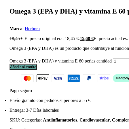
Omega 3 (EPA y DHA) y vitamina E 60 
Marca
:
Herbora
18,45
€
El precio original era: 18,45 €.
15,68
€
El precio actual es:
Omega 3 (EPA y DHA) es un producto que contribuye al funcionam
Omega 3 (EPA y DHA) y vitamina E 60 perlas cantidad
Añadir al carrito
Pago seguro
Envío gratuito con pedidos superiores a 55 €
Entrega: 3-7 Días laborales
SKU:
Categorías:
Antiinflamatorios
,
Cardiovascular
,
Complem