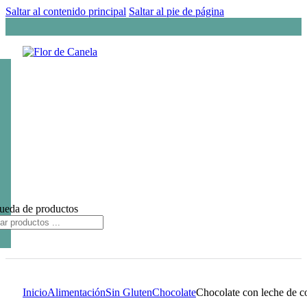
Saltar al contenido principal
Saltar al pie de página
ueda de productos
Inicio
Alimentación
Sin Gluten
Chocolate
Chocolate con leche de c