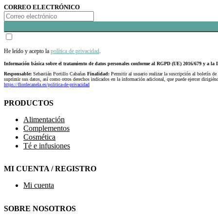
CORREO ELECTRÓNICO
He leído y acepto la
política de privacidad
.
Información básica sobre el tratamiento de datos personales conforme al RGPD (UE) 2016/679 y a 
Responsable:
Sebastián Portillo Cabañas
Finalidad:
Permitir al usuario realizar la suscripción al boletín de
suprimir sus datos, así como otros derechos indicados en la información adicional, que puede ejercer dirigi
https://flordecanela.es/politica-de-privacidad
PRODUCTOS
Alimentación
Complementos
Cosmética
Té e infusiones
MI CUENTA / REGISTRO
Mi cuenta
SOBRE NOSOTROS