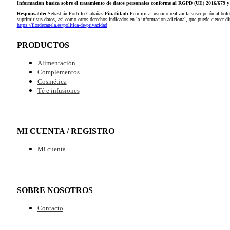
Información básica sobre el tratamiento de datos personales conforme al RGPD (UE) 2016/679
Responsable:
Sebastián Portillo Cabañas
Finalidad:
Permitir al usuario realizar la suscripción al bole
suprimir sus datos, así como otros derechos indicados en la información adicional, que puede ejercer 
https://flordecanela.es/politica-de-privacidad
PRODUCTOS
Alimentación
Complementos
Cosmética
Té e infusiones
MI CUENTA / REGISTRO
Mi cuenta
SOBRE NOSOTROS
Contacto