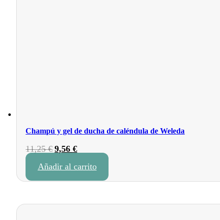
Champú y gel de ducha de caléndula de Weleda
El
El
11,25
€
9,56
€
precio
precio
Añadir al carrito
original
actual
era:
es:
11,25 €.
9,56 €.