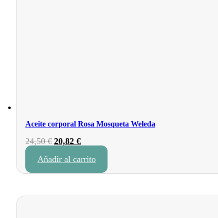
Aceite corporal Rosa Mosqueta Weleda
El
El
24,50
€
20,82
€
precio
precio
Añadir al carrito
original
actual
era:
es:
24,50 €.
20,82 €.