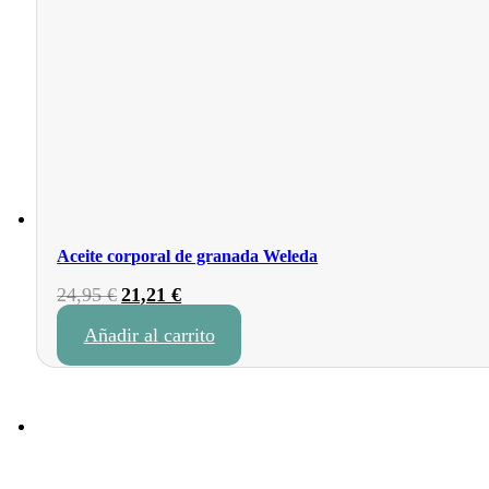
Aceite corporal de granada Weleda
El
El
24,95
€
21,21
€
precio
precio
Añadir al carrito
original
actual
era:
es:
24,95 €.
21,21 €.