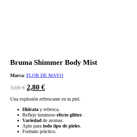
Bruma Shimmer Body Mist
Marca
:
FLOR DE MAYO
El
El
2,80
€
3,00
€
precio
precio
Una explosión refrescante en tu piel.
original
actual
era:
es:
Hidrata
y refresca.
3,00 €.
2,80 €.
Reflejo luminoso
efecto glitter
.
Variedad
de aromas.
Apto para
todo tipo de pieles
.
Formato práctico.