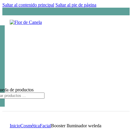
Saltar al contenido principal
Saltar al pie de página
ueda de productos
Inicio
Cosmética
Facial
Booster Iluminador weleda