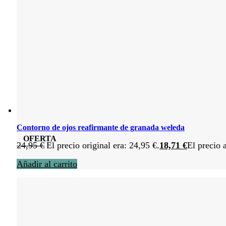
Contorno de ojos reafirmante de granada weleda
OFERTA
24,95
€
El precio original era: 24,95 €.
18,71
€
El precio 
Añadir al carrito