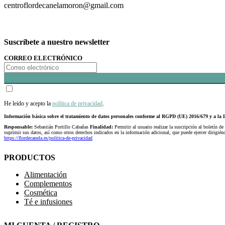
centroflordecanelamoron@gmail.com
Suscríbete a nuestro newsletter
CORREO ELECTRÓNICO
He leído y acepto la
política de privacidad
.
Información básica sobre el tratamiento de datos personales conforme al RGPD (UE) 2016/679 y a 
Responsable:
Sebastián Portillo Cabañas
Finalidad:
Permitir al usuario realizar la suscripción al boletín de
suprimir sus datos, así como otros derechos indicados en la información adicional, que puede ejercer dirigi
https://flordecanela.es/politica-de-privacidad
PRODUCTOS
Alimentación
Complementos
Cosmética
Té e infusiones