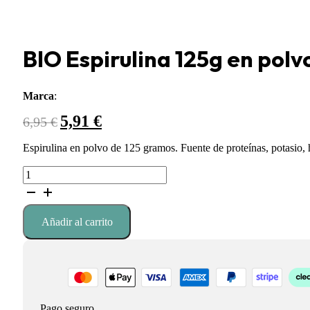
BIO Espirulina 125g en polv
Marca
:
5,91
€
El
El
6,95
€
precio
precio
original
actual
Espirulina en polvo de 125 gramos. Fuente de proteínas, potasio, h
era:
es:
BIO
6,95 €.
5,91 €.
Espirulina
125g
en
Añadir al carrito
polvo
cantidad
Pago seguro