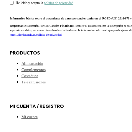
He leído y acepto la
política de privacidad
.
Información básica sobre el tratamiento de datos personales conforme al RGPD (UE) 2016/679
Responsable:
Sebastián Portillo Cabañas
Finalidad:
Permitir al usuario realizar la suscripción al bole
suprimir sus datos, así como otros derechos indicados en la información adicional, que puede ejercer 
https://flordecanela.es/politica-de-privacidad
PRODUCTOS
Alimentación
Complementos
Cosmética
Té e infusiones
MI CUENTA / REGISTRO
Mi cuenta