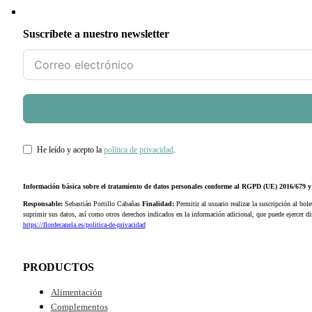
Suscríbete a nuestro newsletter
He leído y acepto la
política de privacidad
.
Información básica sobre el tratamiento de datos personales conforme al RGPD (UE) 2016/679
Responsable:
Sebastián Portillo Cabañas
Finalidad:
Permitir al usuario realizar la suscripción al bole
suprimir sus datos, así como otros derechos indicados en la información adicional, que puede ejercer 
https://flordecanela.es/politica-de-privacidad
PRODUCTOS
Alimentación
Complementos