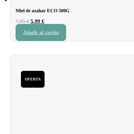
Miel de azahar ECO 500G
El
El
7,05
€
5,99
€
precio
precio
Añadir al carrito
original
actual
era:
es:
7,05 €.
5,99 €.
OFERTA