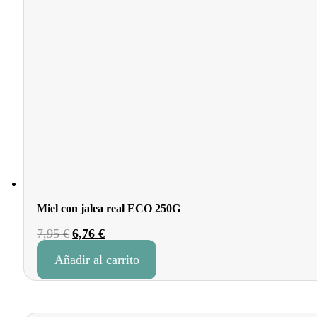
Miel con jalea real ECO 250G
El
El
7,95
€
6,76
€
precio
precio
Añadir al carrito
original
actual
era:
es:
7,95 €.
6,76 €.