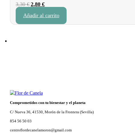
El
El
3,30
€
2,80
€
precio
precio
Añadir al carrito
original
actual
era:
es:
3,30 €.
2,80 €.
Comprometidos con tu bienestar y el planeta
C/ Nueva 36, 41530, Morón de la Frontera (Sevilla)
854 56 50 03
centroflordecanelamoron@gmail.com