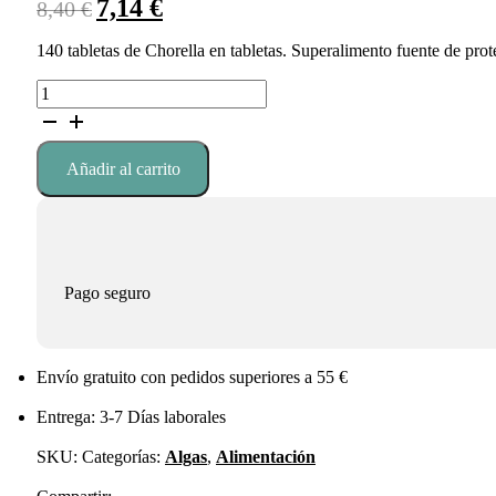
7,14
€
El
El
8,40
€
precio
precio
original
actual
140 tabletas de Chorella en tabletas. Superalimento fuente de prot
era:
es:
BIO
8,40 €.
7,14 €.
Chlorella
en
tabletas
Añadir al carrito
cantidad
Pago seguro
Envío gratuito con pedidos superiores a 55 €
Entrega: 3-7 Días laborales
SKU:
Categorías:
Algas
,
Alimentación