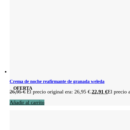
Crema de noche reafirmante de granada weleda
OFERTA
26,95
€
El precio original era: 26,95 €.
22,91
€
El precio 
Añadir al carrito