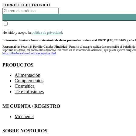
CORREO ELECTRÓNICO
He leído y acepto la
política de privacidad
.
Información básica sobre el tratamiento de datos personales conforme al RGPD (UE) 2016/679 y a 
Responsable:
Sebastián Portillo Cabañas
Finalidad:
Permitir al usuario realizar la suscripción al boletín de
suprimir sus datos, así como otros derechos indicados en la información adicional, que puede ejercer dirigi
https://flordecanela.es/politica-de-privacidad
PRODUCTOS
Alimentación
Complementos
Cosmética
Té e infusiones
MI CUENTA / REGISTRO
Mi cuenta
SOBRE NOSOTROS