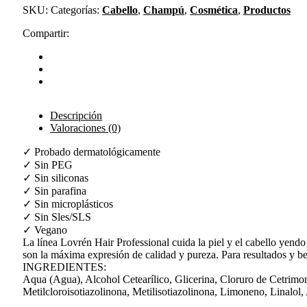
SKU:
Categorías:
Cabello
,
Champú
,
Cosmética
,
Productos
Compartir:
Descripción
Valoraciones (0)
✓ Probado dermatológicamente
✓ Sin PEG
✓ Sin siliconas
✓ Sin parafina
✓ Sin microplásticos
✓ Sin Sles/SLS
✓ Vegano
La línea Lovrén Hair Professional cuida la piel y el cabello yend
son la máxima expresión de calidad y pureza. Para resultados y be
INGREDIENTES:
Aqua (Agua), Alcohol Cetearílico, Glicerina, Cloruro de Cetrimon
Metilcloroisotiazolinona, Metilisotiazolinona, Limoneno, Linalol, 