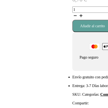
carbonato
de
magnesio
de
Añadir al carrito
santiverri
cantidad
Pago seguro
Envío gratuito con pedi
Entrega: 3-7 Días labor
SKU:
Categorías:
Com
Compartir: