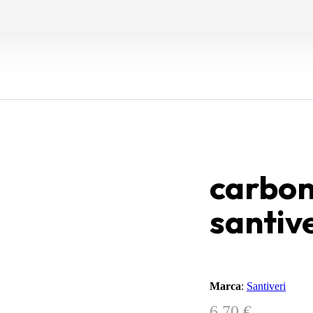
carbon
santive
Marca
:
Santiveri
6,70
€