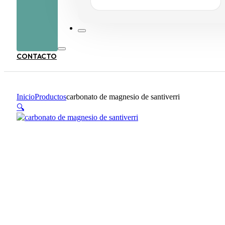
ORIGINAL
ACTUAL
ERA:
ES:
31,95 €.
29,95 €.
CONTACTO
Inicio
Productos
carbonato de magnesio de santiverri
🔍