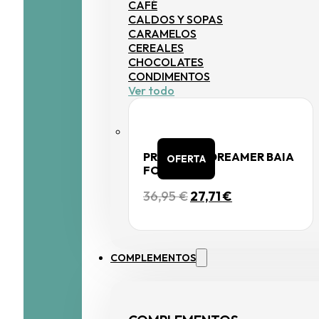
CAFÉ
CALDOS Y SOPAS
CARAMELOS
CEREALES
CHOCOLATES
CONDIMENTOS
Ver todo
PROBIOTIC DREAMER BAIA
OFERTA
FOOD
EL
EL
36,95
€
27,71
€
PRECIO
PRECIO
ORIGINAL
ACTUAL
ERA:
ES:
36,95 €.
27,71 €.
COMPLEMENTOS